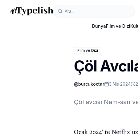
Dünya
Film ve Dizi
Kül
Film ve Dizi
Çöl Avcıl
@
burcukoctar
3 Nis 2024
2
Çöl avcısı Nam-san ve
Ocak 2024' te Netflix ü