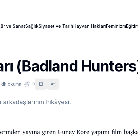
tür ve Sanat
Sağlık
Siyaset ve Tarih
Hayvan Hakları
Feminizm
Eğiti
arı (Badland Hunters
 dk okuma
0
 arkadaşlarının hikâyesi.
zerinden yayına giren Güney Kore yapımı film başk