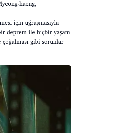
 Myeong-haeng,
şmesi için uğraşmasıyla
ir deprem ile hiçbir yaşam
e çoğalması gibi sorunlar