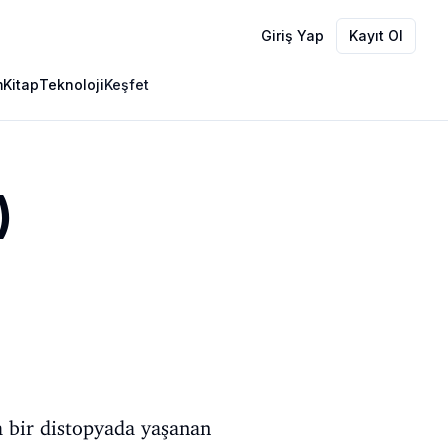
Giriş Yap
Kayıt Ol
m
Kitap
Teknoloji
Keşfet
)
a bir distopyada yaşanan