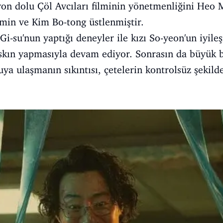
iyon dolu Çöl Avcıları filminin yönetmenliğini Heo
-min ve Kim Bo-tong üstlenmiştir.
Gi-su'nun yaptığı deneyler ile kızı So-yeon'un iyile
askın yapmasıyla devam ediyor. Sonrasın da büyük b
uya ulaşmanın sıkıntısı, çetelerin kontrolsüz şekild