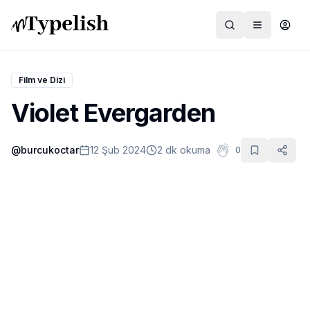
Film ve Dizi
Violet Evergarden
Dünya
@
burcukoctar
12 Şub 2024
2 dk okuma
0
Film ve Dizi
Kültür ve Sanat
Sağlık
Siyaset ve Tarih
Hayvan Hakları
Feminizm