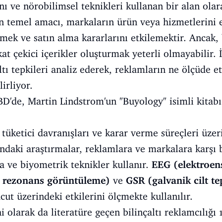
ını ve nörobilimsel teknikleri kullanan bir alan ol
n temel amacı, markaların ürün veya hizmetlerini et
çekmek ve satın alma kararlarını etkilemektir. Ancak
kkat çekici içerikler oluşturmak yeterli olmayabilir
ltı tepkileri analiz ederek, reklamların ne ölçüde e
irliyor.
D'de, Martin Lindstrom'un "Buyology" isimli kitab
üketici davranışları ve karar verme süreçleri üzeri
andaki araştırmalar, reklamlara ve markalara karşı b
ma ve biyometrik teknikler kullanır.
EEG (elektroen
k rezonans görüntüleme)
ve
GSR (galvanik cilt te
ut üzerindeki etkilerini ölçmekte kullanılır.
 olarak da literatüre geçen bilinçaltı reklamcılığı