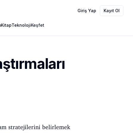
Giriş Yap
Kayıt Ol
m
Kitap
Teknoloji
Keşfet
ştırmaları
m stratejilerini belirlemek