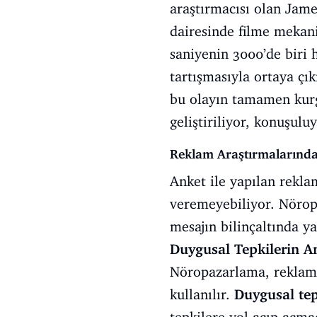
araştırmacısı olan Jam
dairesinde filme mekani
saniyenin 3000’de biri 
tartışmasıyla ortaya çık
bu olayın tamamen kurgu 
geliştiriliyor, konuşul
Reklam Araştırmalarınd
Anket ile yapılan rekla
veremeyebiliyor. Nöropa
mesajın bilinçaltında yar
Duygusal Tepkilerin An
Nöropazarlama, reklamla
kullanılır.
Duygusal tep