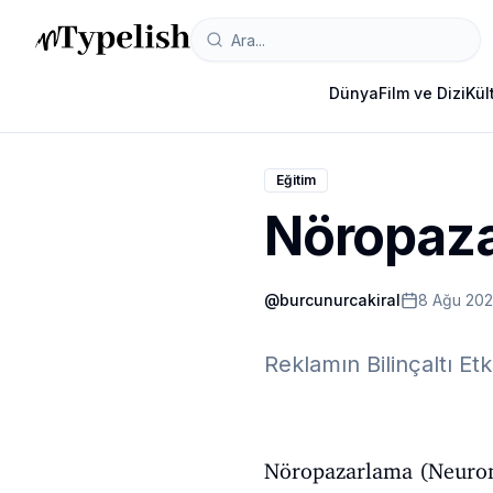
Dünya
Film ve Dizi
Kül
Eğitim
Nöropaza
@
burcunurcakiral
8 Ağu 20
Reklamın Bilinçaltı Etki
Nöropazarlama (Neuromar