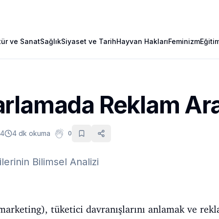
tür ve Sanat
Sağlık
Siyaset ve Tarih
Hayvan Hakları
Feminizm
Eğiti
rlamada Reklam Ara
24
4 dk okuma
0
lerinin Bilimsel Analizi
keting), tüketici davranışlarını anlamak ve rekla