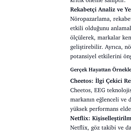
kritik öneme sahiptir.
Rekabetçi Analiz ve Ye
Nöropazarlama, rekabetç
etkili olduğunu anlamal
ölçülerek, markalar ken
geliştirebilir. Ayrıca, 
potansiyel etkilerini ön
Gerçek Hayattan Örnekl
Cheetos: İlgi Çekici R
Cheetos, EEG teknolojis
markanın eğlenceli ve d
yüksek performans elde 
Netflix: Kişiselleştiril
Netflix, göz takibi ve d