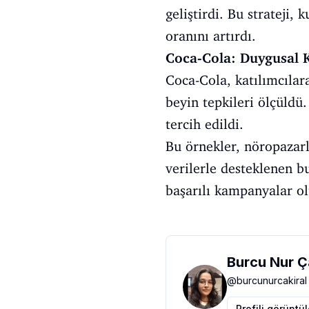
geliştirdi. Bu strateji,
oranını artırdı.
Coca-Cola: Duygusal
Coca-Cola, katılımcılara
beyin tepkileri ölçüldü
tercih edildi.
Bu örnekler, nöropazarla
verilerle desteklenen bu
başarılı kampanyalar ol
Burcu Nur Ç
@
burcunurcakiral
Profili görüntü