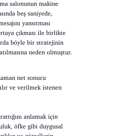
nema salonunun makine
asında beş saniyede,
mesajını yansıtması
rtaya çıkması ile birlikte
rda böyle bir stratejinin
 atılmasına neden olmuştur.
r zaman net sonucu
lır ve verilmek istenen
rattığını anlamak için
uluk, öfke gibi duygusal