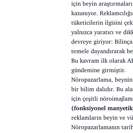
için beyin araştırmalar
kazanıyor. Reklamcılığı
tüketicilerin ilgisini 
yalnızca yaratıcı ve di
devreye giriyor: Bilinça
temele dayandırarak bel
Bu kavram ilk olarak AB
gündemine girmiştir.
Nöropazarlama, beynin t
bir bilim dalıdır. Bu al
için çeşitli nöroimajla
(fonksiyonel manyeti
reklamların beyin ve vüc
Nöropazarlamanın tarihi