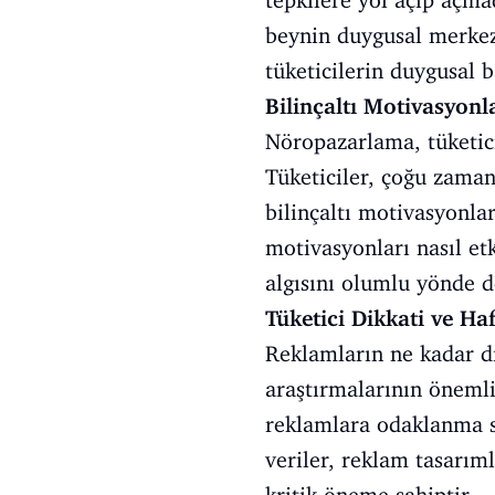
tepkilere yol açıp açmad
beynin duygusal merkezle
tüketicilerin duygusal 
Bilinçaltı Motivasyonl
Nöropazarlama, tüketicil
Tüketiciler, çoğu zaman
bilinçaltı motivasyonlar
motivasyonları nasıl etk
algısını olumlu yönde de
Tüketici Dikkati ve Ha
Reklamların ne kadar di
araştırmalarının önemli
reklamlara odaklanma sü
veriler, reklam tasarım