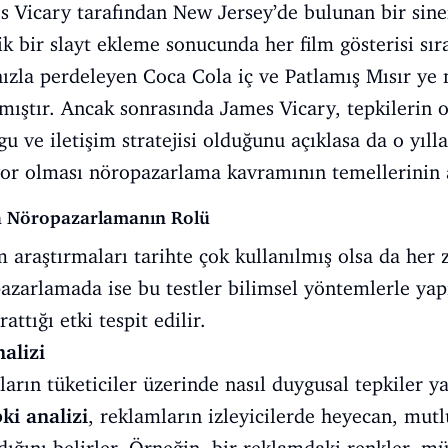
es Vicary tarafından New Jersey’de bulunan bir si
k bir slayt ekleme sonucunda her film gösterisi sır
hızla perdeleyen Coca Cola iç ve Patlamış Mısır ye 
mıştır. Ancak sonrasında James Vicary, tepkilerin o
ve iletişim stratejisi olduğunu açıklasa da o yılla
uyor olması nöropazarlama kavramının temellerinin
a Nöropazarlamanın Rolü
m araştırmaları tarihte çok kullanılmış olsa da he
zarlamada ise bu testler bilimsel yöntemlerle yapı
attığı etki tespit edilir.
alizi
rın tüketiciler üzerinde nasıl duygusal tepkiler ya
ki analizi
, reklamların izleyicilerde heyecan, mutl