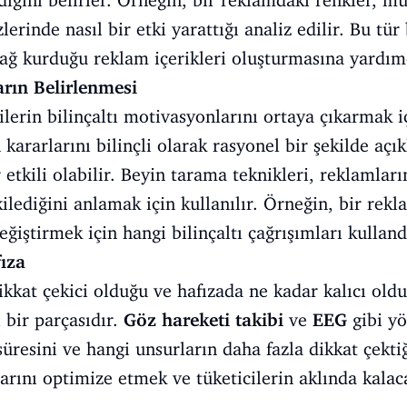
ığını belirler. Örneğin, bir reklamdaki renkler, mü
rinde nasıl bir etki yarattığı analiz edilir. Bu tür 
bağ kurduğu reklam içerikleri oluşturmasına yardımc
arın Belirlenmesi
erin bilinçaltı motivasyonlarını ortaya çıkarmak iç
 kararlarını bilinçli olarak rasyonel bir şekilde aç
 etkili olabilir. Beyin tarama teknikleri, reklamları
ilediğini anlamak için kullanılır. Örneğin, bir rekl
ğiştirmek için hangi bilinçaltı çağrışımları kullandığ
fıza
kkat çekici olduğu ve hafızada ne kadar kalıcı ol
 bir parçasıdır.
Göz hareketi takibi
ve
EEG
gibi yö
resini ve hangi unsurların daha fazla dikkat çektiğ
larını optimize etmek ve tüketicilerin aklında kala