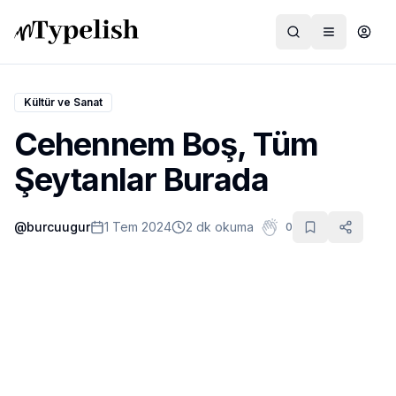
Kültür ve Sanat
Cehennem Boş, Tüm
Dünya
Şeytanlar Burada
Film ve Dizi
@
burcuugur
1 Tem 2024
2 dk okuma
0
Kültür ve Sanat
Sağlık
Siyaset ve Tarih
Hayvan Hakları
Feminizm