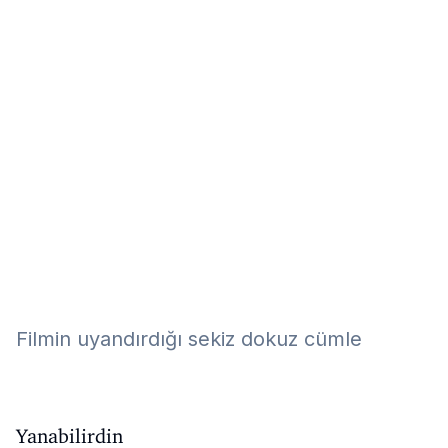
Eğitim
Kitap
Teknoloji
Keşfet
Filmin uyandırdığı sekiz dokuz cümle
Yanabilirdin