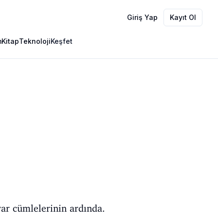
Giriş Yap
Kayıt Ol
m
Kitap
Teknoloji
Keşfet
ar cümlelerinin ardında.