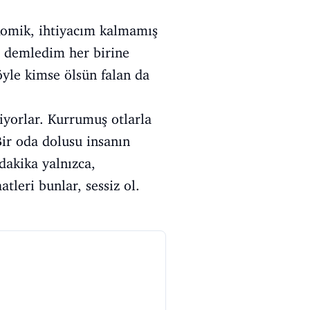
 komik, ihtiyacım kalmamış
r demledim her birine
 öyle kimse ölsün falan da
yorlar. Kurrumuş otlarla
Bir oda dolusu insanın
dakika yalnızca,
leri bunlar, sessiz ol.