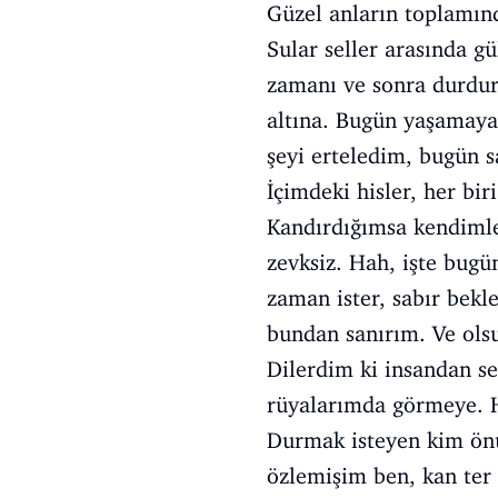
Güzel anların toplamında
Sular seller arasında g
zamanı ve sonra durdu
altına. Bugün yaşamaya
şeyi erteledim, bugün s
İçimdeki hisler, her bir
Kandırdığımsa kendimler
zevksiz. Hah, işte bugü
zaman ister, sabır bek
bundan sanırım. Ve olsu
Dilerdim ki insandan 
rüyalarımda görmeye. 
Durmak isteyen kim önü
özlemişim ben, kan ter