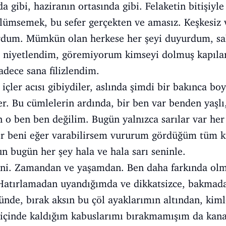
 gibi, haziranın ortasında gibi. Felaketin bitişiyle 
ülümsemek, bu sefer gerçekten ve amasız. Keşkesiz 
rdum. Mümkün olan herkese her şeyi duyurdum, sak
 niyetlendim, göremiyorum kimseyi dolmuş kapılar
adece sana filizlendim.
i içler acısı gibiydiler, aslında şimdi bir bakınca b
. Bu cümlelerin ardında, bir ben var benden yaşlı
n o ben ben değilim. Bugün yalnızca sarılar var he
ler beni eğer varabilirsem vururum gördüğüm tüm ku
n bugün her şey hala ve hala sarı seninle.
seni. Zamandan ve yaşamdan. Ben daha farkında ol
Hatırlamadan uyandığımda ve dikkatsizce, bakmad
nde, bırak aksın bu çöl ayaklarımın altından, kim
 içinde kaldığım kabuslarımı bırakmamışım da kan