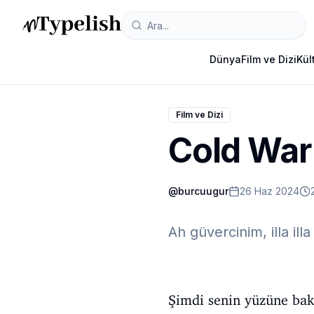
Dünya
Film ve Dizi
Kül
Film ve Dizi
Cold War
@
burcuugur
26 Haz 2024
Ah güvercinim, illa illa 
Şimdi senin yüzüne bak