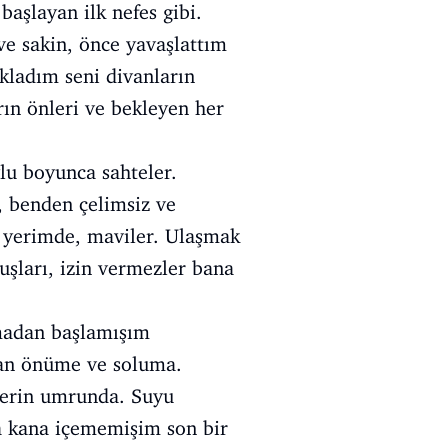
başlayan ilk nefes gibi.
ve sakin, önce yavaşlattım
ladım seni divanların
ın önleri ve bekleyen her
oylu boyunca sahteler.
, benden çelimsiz ve
r yerimde, maviler. Ulaşmak
şları, izin vermezler bana
madan başlamışım
an önüme ve soluma.
lerin umrunda. Suyu
a kana içememişim son bir