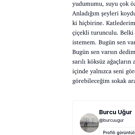
yudumumu, suyu çok ö
Anladığım şeyleri koydu
ki hiçbirine. Katleder
çiçekli turunculu. Belki
istemem. Bugün sen var
Bugün sen varsın dedim
sarılı köksüz ağaçların
içinde yalnızca seni gör
görebileceğim sokak ara
Burcu Uğur
@
burcuugur
Profili görüntü