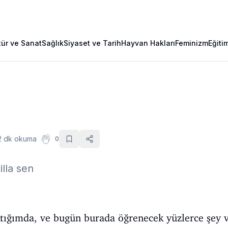
tür ve Sanat
Sağlık
Siyaset ve Tarih
Hayvan Hakları
Feminizm
Eğiti
2 dk okuma
0
illa sen
tığımda, ve bugün burada öğrenecek yüzlerce şey v