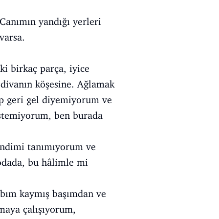
anımın yandığı yerleri
varsa.
i birkaç parça, iyice
divanın köşesine. Ağlamak
p geri gel diyemiyorum ve
istemiyorum, ben burada
endimi tanımıyorum ve
odada, bu hâlimle mi
rbım kaymış başımdan ve
kmaya çalışıyorum,