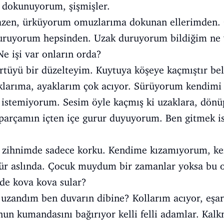
 dokunuyorum, şişmişler.
azen, ürküyorum omuzlarıma dokunan ellerimden. C
duruyorum hepsinden. Uzak duruyorum bildiğim ne 
Ne işi var onların orda?
üyü bir düzelteyim. Kuytuya köşeye kaçmıştır belk
larıma, ayaklarım çok acıyor. Sürüyorum kendimi 
istemiyorum. Sesim öyle kaçmış ki uzaklara, dönü
parçamın içten içe gurur duyuyorum. Ben gitmek 
 zihnimde sadece korku. Kendime kızamıyorum, k
ür aslında. Çocuk muydum bir zamanlar yoksa bu 
mde kova kova sular?
uzandım ben duvarın dibine? Kollarım acıyor, eşa
un kumandasını bağırıyor kelli felli adamlar. Kal