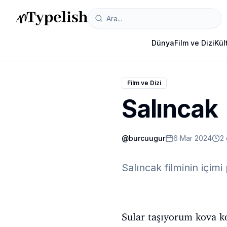
Dünya
Film ve Dizi
Kül
Film ve Dizi
Salıncak
@
burcuugur
6 Mar 2024
2
Salıncak filminin içim
Sular taşıyorum kova k