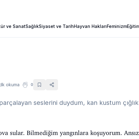
tür ve Sanat
Sağlık
Siyaset ve Tarih
Hayvan Hakları
Feminizm
Eğiti
 dk okuma
0
i parçalayan seslerini duydum, kan kustum çığlıkla
ova sular. Bilmediğim yangınlara koşuyorum. Ansız