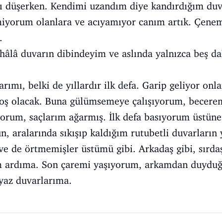
 düşerken. Kendimi uzandım diye kandırdığım duv
yorum olanlara ve acıyamıyor canım artık. Çenem
.
âlâ duvarın dibindeyim ve aslında yalnızca beş da
ımı, belki de yıllardır ilk defa. Garip geliyor onla
boş olacak. Buna gülümsemeye çalışıyorum, becere
yorum, saçlarım ağarmış. İlk defa basıyorum üstüne
n, aralarında sıkışıp kaldığım rutubetli duvarların
ve de örtmemişler üstümü gibi. Arkadaş gibi, sırdaş
 ardıma. Son çaremi yaşıyorum, arkamdan duyduğ
eyaz duvarlarıma.