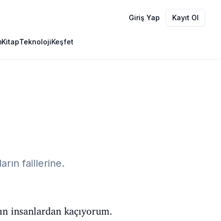
Giriş Yap
Kayıt Ol
m
Kitap
Teknoloji
Keşfet
rın faillerine.
ın insanlardan kaçıyorum.