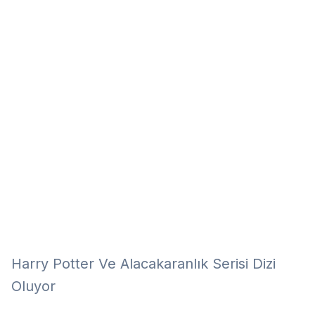
Eğitim
Kitap
Teknoloji
Keşfet
Harry Potter Ve Alacakaranlık Serisi Dizi
Oluyor