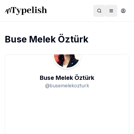
Buse Melek Öztürk
Dünya
Film ve Dizi
Buse Melek Öztürk
Kültür ve Sanat
@
busemelekozturk
Sağlık
Siyaset ve Tarih
Hayvan Hakları
Feminizm