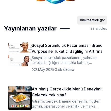
Tüm rozetleri gör
Yayınlanan yazılar
33
articles
Sosyal Sorumluluk Pazarlaması: Brand
Purpose ile Tüketici Bağlılığını Artırma
Sosyal sorumluluk pazarlaması, yalnızca
tüketici bağlılığını artırmakla kalmaz;
markalara toplum nezdinde güven ve itibar
2 May 2025
·
3 dk okuma
kazandırır.
Artırılmış Gerçeklikle Menü Deneyimi:
Gelecek Yakın mı?
Artırılmış gerçeklik menü deneyimi; müşteri
tatmini, operasyonel verimlilik ve marka