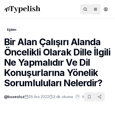
Eğitim
Bir Alan Çalışırı Alanda
Dünya
Öncelikli Olarak Dille İlgili
Film ve Dizi
Ne Yapmalıdır Ve Dil
Kültür ve Sanat
Konuşurlarına Yönelik
Sağlık
Sorumluluları Nelerdir?
Siyaset ve Tarih
@
buseoluz
29 Ara 2022
3 dk okuma
0
Hayvan Hakları
Feminizm