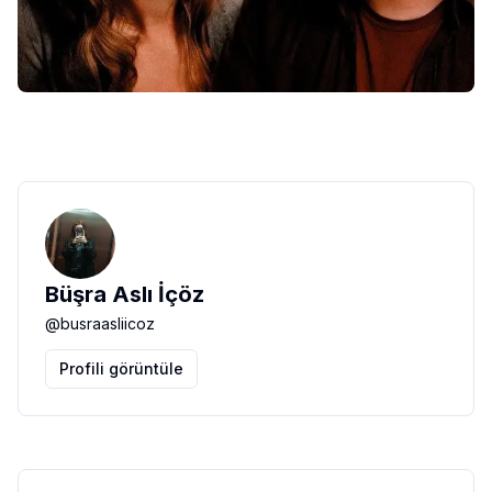
Büşra Aslı İçöz
@
busraasliicoz
Profili görüntüle