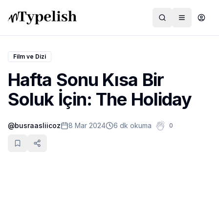
Film ve Dizi
Hafta Sonu Kısa Bir
Dünya
Soluk İçin: The Holiday
Film ve Dizi
@
busraasliicoz
8 Mar 2024
6 dk okuma
0
Kültür ve Sanat
Sağlık
Siyaset ve Tarih
Hayvan Hakları
Feminizm