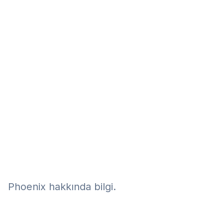
Eğitim
Kitap
Teknoloji
Keşfet
Phoenix hakkında bilgi.