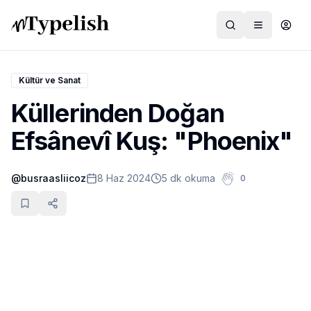
Kültür ve Sanat
Küllerinden Doğan
Dünya
Efsânevî Kuş: "Phoenix"
Film ve Dizi
@
busraasliicoz
8 Haz 2024
5 dk okuma
0
Kültür ve Sanat
Sağlık
Siyaset ve Tarih
Hayvan Hakları
Feminizm