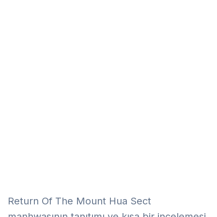
Eğitim
Kitap
Teknoloji
Keşfet
Return Of The Mount Hua Sect
manhwasının tanıtımı ve kısa bir incelemesi.