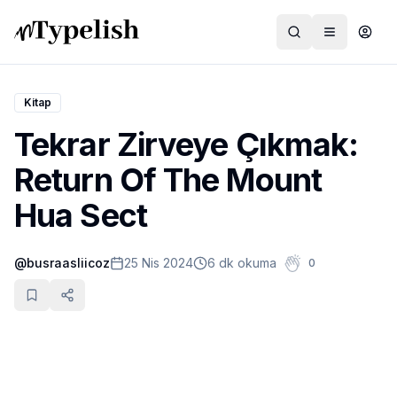
Kitap
Tekrar Zirveye Çıkmak:
Dünya
Return Of The Mount
Film ve Dizi
Hua Sect
Kültür ve Sanat
@
busraasliicoz
25 Nis 2024
6 dk okuma
0
Sağlık
Siyaset ve Tarih
Hayvan Hakları
Feminizm