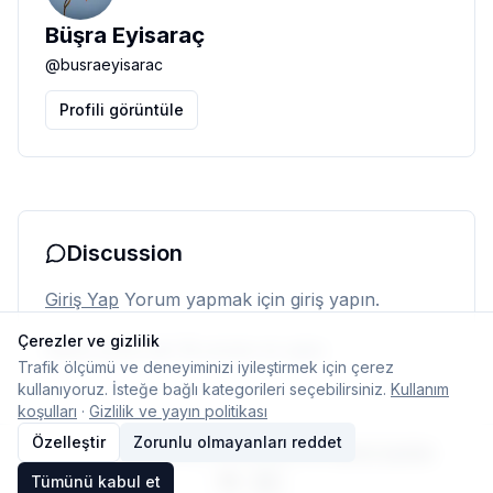
Büşra Eyisaraç
@
busraeyisarac
Profili görüntüle
Discussion
Giriş Yap
Yorum yapmak için giriş yapın.
Çerezler ve gizlilik
Henüz yorum yok. İlk yorumu siz yapın.
Trafik ölçümü ve deneyiminizi iyileştirmek için çerez
kullanıyoruz. İsteğe bağlı kategorileri seçebilirsiniz.
Kullanım
koşulları
·
Gizlilik ve yayın politikası
Özelleştir
Zorunlu olmayanları reddet
© 2026 Typelish
Ana Sayfa
Ekip
İletişim
Çerez ayarları
Tümünü kabul et
TR
EN
Dil