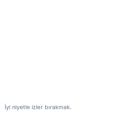
Eğitim
Kitap
Teknoloji
Keşfet
İyi niyetle izler bırakmak.