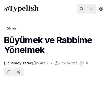
Dünya
Büyümek ve Rabbime
Dünya
Yönelmek
Film ve Dizi
@
busraeyisarac
15 Ara 2023
2 dk okuma
0
Kültür ve Sanat
Sağlık
Siyaset ve Tarih
Hayvan Hakları
Feminizm