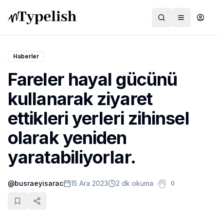
Haberler
Fareler hayal gücünü
Dünya
kullanarak ziyaret
Film ve Dizi
ettikleri yerleri zihinsel
Kültür ve Sanat
olarak yeniden
Sağlık
yaratabiliyorlar.
Siyaset ve Tarih
@
busraeyisarac
15 Ara 2023
2 dk okuma
0
Hayvan Hakları
Feminizm