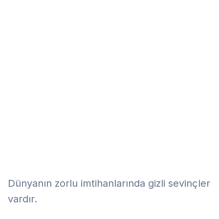
Eğitim
Kitap
Teknoloji
Keşfet
Dünyanın zorlu imtihanlarında gizli sevinçler
vardır.