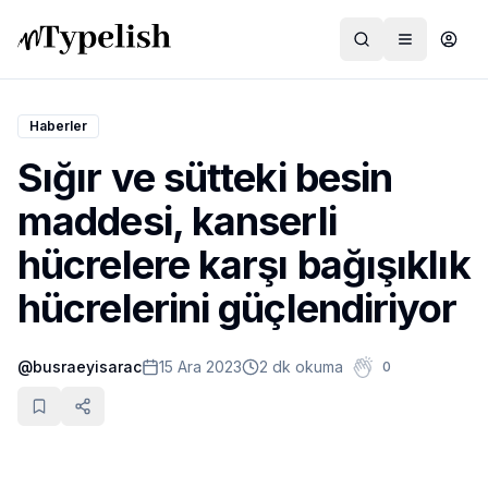
Haberler
Sığır ve sütteki besin
Dünya
maddesi, kanserli
Film ve Dizi
hücrelere karşı bağışıklık
Kültür ve Sanat
hücrelerini güçlendiriyor
Sağlık
@
busraeyisarac
15 Ara 2023
2 dk okuma
0
Siyaset ve Tarih
Hayvan Hakları
Feminizm