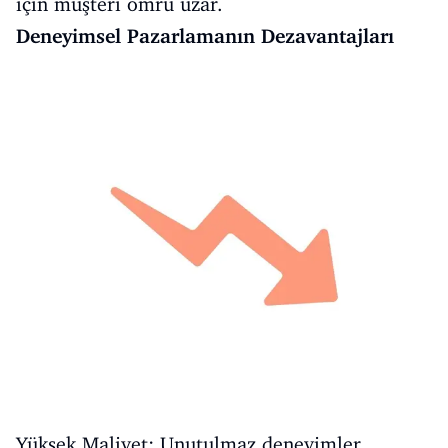
için müşteri ömrü uzar.
Deneyimsel Pazarlamanın Dezavantajları
Yüksek Maliyet: Unutulmaz deneyimler