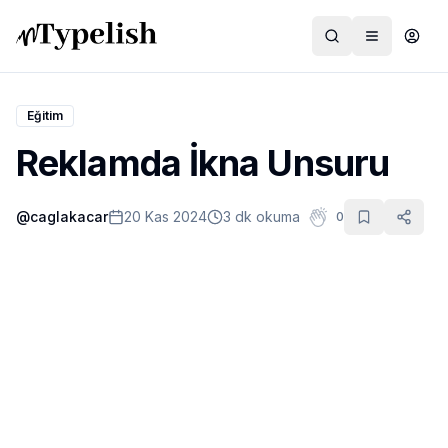
Eğitim
Reklamda İkna Unsuru
Dünya
@
caglakacar
20 Kas 2024
3 dk okuma
0
Film ve Dizi
Kültür ve Sanat
Sağlık
Siyaset ve Tarih
Hayvan Hakları
Feminizm