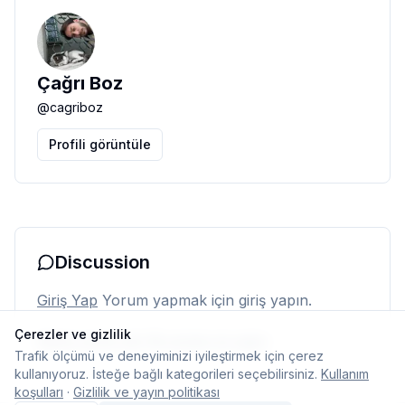
Çağrı Boz
@
cagriboz
Profili görüntüle
Discussion
Giriş Yap
Yorum yapmak için giriş yapın.
Çerezler ve gizlilik
Henüz yorum yok. İlk yorumu siz yapın.
Trafik ölçümü ve deneyiminizi iyileştirmek için çerez
kullanıyoruz. İsteğe bağlı kategorileri seçebilirsiniz.
Kullanım
koşulları
·
Gizlilik ve yayın politikası