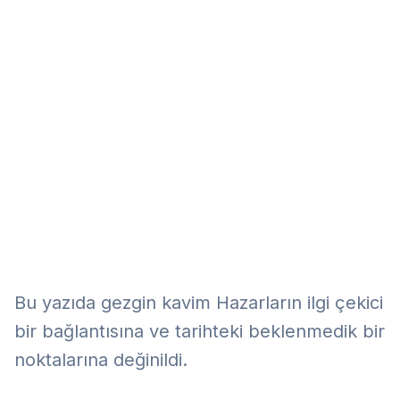
Eğitim
Kitap
Teknoloji
Keşfet
Bu yazıda gezgin kavim Hazarların ilgi çekici
bir bağlantısına ve tarihteki beklenmedik bir
noktalarına değinildi.