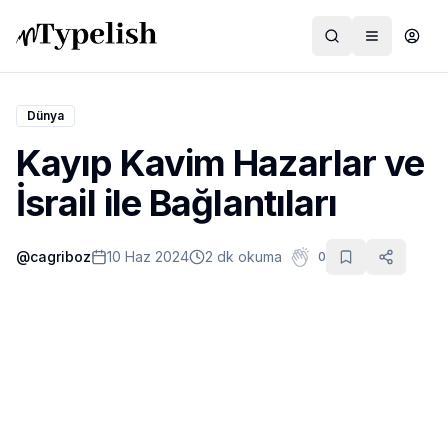
Dünya
Kayıp Kavim Hazarlar ve
Dünya
İsrail ile Bağlantıları
Film ve Dizi
@
cagriboz
10 Haz 2024
2 dk okuma
0
Kültür ve Sanat
Sağlık
Siyaset ve Tarih
Hayvan Hakları
Feminizm