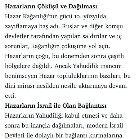
Hazarların Çöküşü ve Dağılması
Hazar Kağanlığı'nın gücü 10. yüzyılda
zayıflamaya başladı. Ruslar ve diğer komşu
devletler tarafından yapılan saldırılar ve iç
sorunlar, Kağanlığın çöküşüne yol açtı.
Hazarların çoğu, bu dönemden sonra çeşitli
bölgelere dağıldı. Ancak Yahudilik inancını
benimseyen Hazar topluluklarının bazıları, bu
dini mirası nesilden nesile aktarmaya devam
etti.
Hazarların İsrail ile Olan Bağlantısı
Hazarların Yahudiliği kabul etmesi ve daha
sonra bu inançla dağılmaları, modern İsrail
Devleti ile dolaylı bir bağlantı kurmalarına