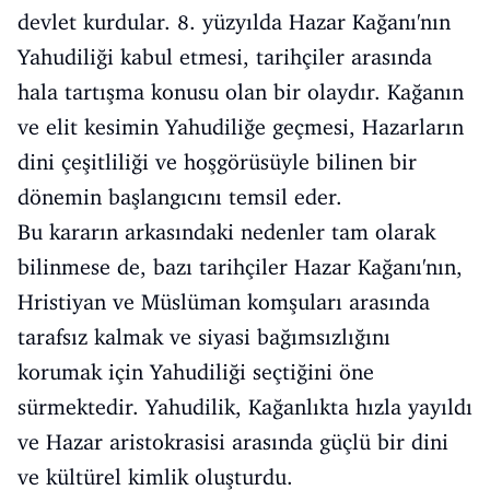
devlet kurdular. 8. yüzyılda Hazar Kağanı'nın
Yahudiliği kabul etmesi, tarihçiler arasında
hala tartışma konusu olan bir olaydır. Kağanın
ve elit kesimin Yahudiliğe geçmesi, Hazarların
dini çeşitliliği ve hoşgörüsüyle bilinen bir
dönemin başlangıcını temsil eder.
Bu kararın arkasındaki nedenler tam olarak
bilinmese de, bazı tarihçiler Hazar Kağanı'nın,
Hristiyan ve Müslüman komşuları arasında
tarafsız kalmak ve siyasi bağımsızlığını
korumak için Yahudiliği seçtiğini öne
sürmektedir. Yahudilik, Kağanlıkta hızla yayıldı
ve Hazar aristokrasisi arasında güçlü bir dini
ve kültürel kimlik oluşturdu.