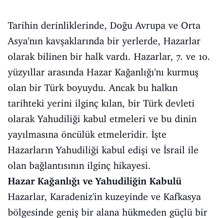
Tarihin derinliklerinde, Doğu Avrupa ve Orta
Asya'nın kavşaklarında bir yerlerde, Hazarlar
olarak bilinen bir halk vardı. Hazarlar, 7. ve 10.
yüzyıllar arasında Hazar Kağanlığı'nı kurmuş
olan bir Türk boyuydu. Ancak bu halkın
tarihteki yerini ilginç kılan, bir Türk devleti
olarak Yahudiliği kabul etmeleri ve bu dinin
yayılmasına öncülük etmeleridir. İşte
Hazarların Yahudiliği kabul edişi ve İsrail ile
olan bağlantısının ilginç hikayesi.
Hazar Kağanlığı ve Yahudiliğin Kabulü
Hazarlar, Karadeniz'in kuzeyinde ve Kafkasya
bölgesinde geniş bir alana hükmeden güçlü bir