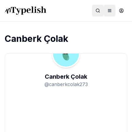
Canberk Çolak
Dünya
Film ve Dizi
Canberk Çolak
Kültür ve Sanat
@
canberkcolak273
Sağlık
Siyaset ve Tarih
Hayvan Hakları
Feminizm