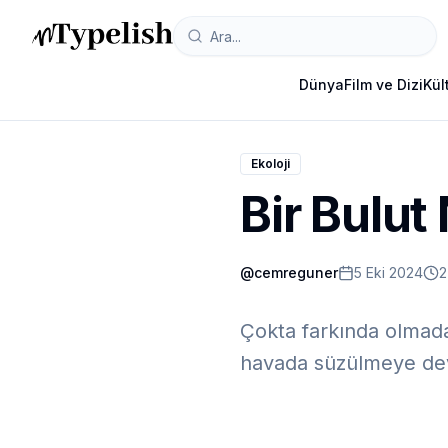
Dünya
Film ve Dizi
Kül
Ekoloji
Bir Bulut
@
cemreguner
5 Eki 2024
2
Çokta farkında olmad
havada süzülmeye dev