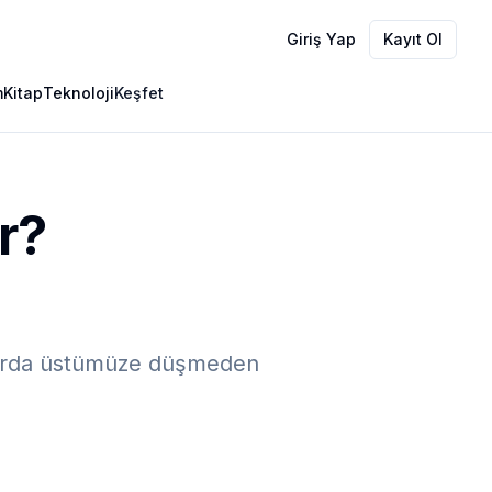
Giriş Yap
Kayıt Ol
m
Kitap
Teknoloji
Keşfet
r?
uyorda üstümüze düşmeden