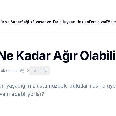
tür ve Sanat
Sağlık
Siyaset ve Tarih
Hayvan Hakları
Feminizm
Eğiti
 Ne Kadar Ağır Olabili
 dk okuma
0
an yaşadığımız üstümüzdeki bulutlar nasıl ol
am edebiliyorlar?