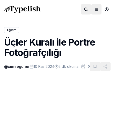
Eğitim
Üçler Kuralı ile Portre
Dünya
Fotoğrafçılığı
Film ve Dizi
@
cemreguner
10 Kas 2024
2 dk okuma
0
Kültür ve Sanat
Sağlık
Siyaset ve Tarih
Hayvan Hakları
Feminizm