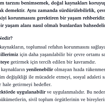
am tarzını benimsemek, doğal kaynakları koruyup
k demektir. Aynı zamanda sürdürülebilirlik, çev
şkiyi korunmasını gerektiren bir yaşam rehberidi
 bir yaşam alanı nasıl olmalı bunlardan bahsedel
Nedir?
 kaynakların, toplumsal refahın korunmasını sağlaya
illerimiz
için daha yaşanılabilir bir çevre ortamı
iteye
getirmek için tercih edilen bir kavramdır.
l kaynakların
yenilenebilir
olmayan hızda tükenmesi
iklim değişikliği ile mücadele etmeyi, sosyal adalet
 hale getirmeyi hedefler.
ektörde uygulanabilir
ve uygulanmalıdır. Bu nedenl
ükümetlerin, sivil toplum örgütlerinin ve bireylerin