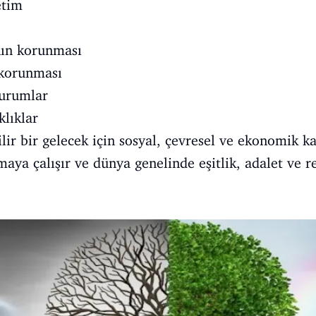
etim
nın korunması
 korunması
kurumlar
klıklar
lir bir gelecek için sosyal, çevresel ve ekonomik k
maya çalışır ve dünya genelinde eşitlik, adalet ve r