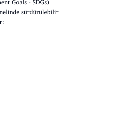
ent Goals - SDGs)
nelinde sürdürülebilir
r: