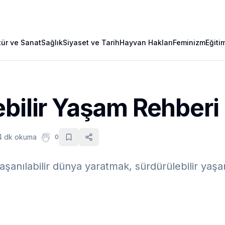
tür ve Sanat
Sağlık
Siyaset ve Tarih
Hayvan Hakları
Feminizm
Eğiti
bilir Yaşam Rehberi
4 dk okuma
0
 yaşanılabilir dünya yaratmak, sürdürülebilir ya