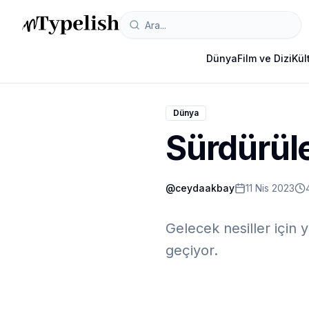
Dünya
Film ve Dizi
Kül
Dünya
Sürdürüle
@
ceydaakbay
11 Nis 2023
Gelecek nesiller için
geçiyor.