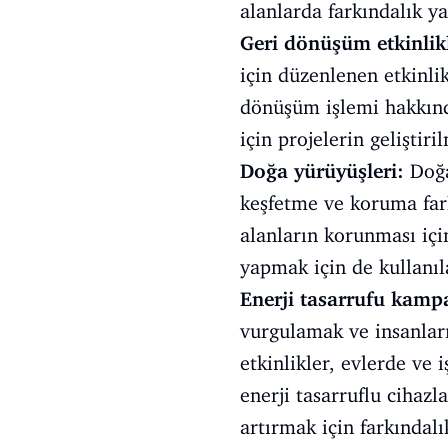
alanlarda farkındalık ya
Geri dönüşüm etkinlikl
için düzenlenen etkinlik
dönüşüm işlemi hakkınd
için projelerin geliştiril
Doğa yürüyüşleri:
Doğa
keşfetme ve koruma fark
alanların korunması iç
yapmak için de kullanıla
Enerji tasarrufu kamp
vurgulamak ve insanları
etkinlikler, evlerde ve
enerji tasarruflu cihaz
artırmak için farkındal