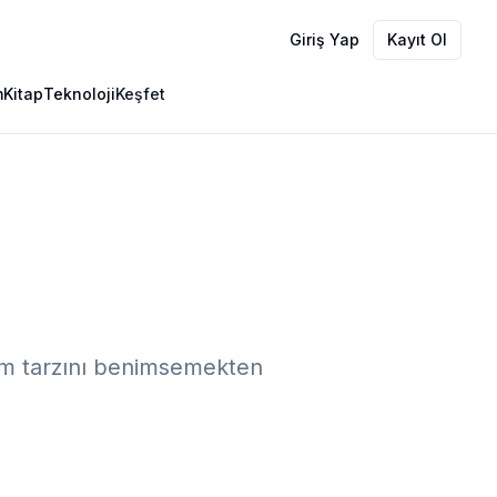
Giriş Yap
Kayıt Ol
m
Kitap
Teknoloji
Keşfet
şam tarzını benimsemekten