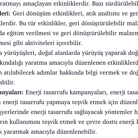
ratmayı amaçlayan etkinliklerdir. Bazı sürdürülebilir
eri:
Geri dönüşüm etkinlikleri, atık azaltımı ve g
lerdir. Bu tür etkinlikler, geri dönüştürülebilir ma
a eğitim verilmesi ve geri dönüştürülebilir malze
mesi gibi aktiviteleri içerebilir.
 yürüyüşleri, doğal alanlarda yürüyüş yaparak doğa
ındalığı yaratma amacıyla düzenlenen etkinliklerdir
in atılabilecek adımlar hakkında bilgi vermek ve d
bilir.
anyaları:
Enerji tasarrufu kampanyaları, enerji ta
 enerji tasarrufu yapmaya teşvik etmek için düzenle
 işyerlerinde enerji tasarrufu sağlayacak yöntemler 
ların kullanımını teşvik etmek ve çevre dostu enerji
ık yaratmak amacıyla düzenlenebilir.