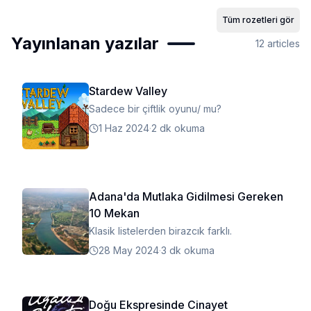
Tüm rozetleri gör
Yayınlanan yazılar
12
articles
Stardew Valley
Sadece bir çiftlik oyunu/ mu?
1 Haz 2024
·
2 dk okuma
Adana'da Mutlaka Gidilmesi Gereken
10 Mekan
Klasik listelerden birazcık farklı.
28 May 2024
·
3 dk okuma
Doğu Ekspresinde Cinayet