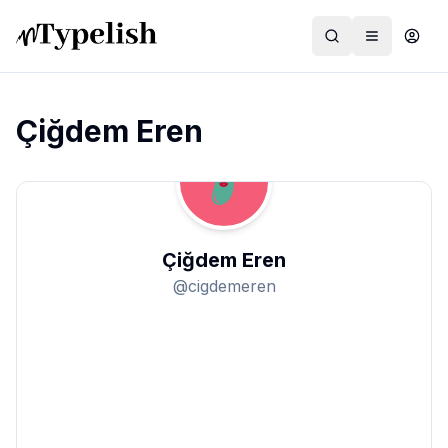
Çiğdem Eren
Dünya
Film ve Dizi
Çiğdem Eren
Kültür ve Sanat
@
cigdemeren
Sağlık
Siyaset ve Tarih
Hayvan Hakları
Feminizm