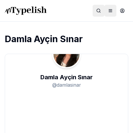
Damla Ayçin Sınar
Dünya
Film ve Dizi
Damla Ayçin Sınar
Kültür ve Sanat
@
damlasinar
Sağlık
Siyaset ve Tarih
Hayvan Hakları
Feminizm