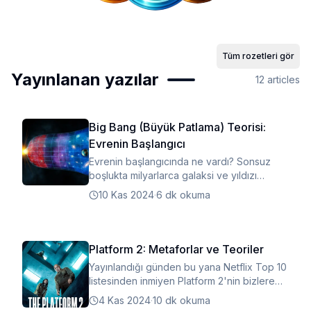
Tüm rozetleri gör
Yayınlanan yazılar
12
articles
Big Bang (Büyük Patlama) Teorisi:
Evrenin Başlangıcı
Evrenin başlangıcında ne vardı? Sonsuz
boşlukta milyarlarca galaksi ve yıldızı
doğuran o ilk kıvılcım nasıl ortaya çıktı?
10 Kas 2024
·
6 dk okuma
Platform 2: Metaforlar ve Teoriler
Yayınlandığı günden bu yana Netflix Top 10
listesinden inmiyen Platform 2'nin bizlere
verdiği güçlü mesajlara hazır mısınız?
4 Kas 2024
·
10 dk okuma