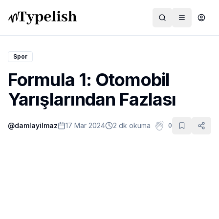
Spor
Formula 1: Otomobil
Dünya
Yarışlarından Fazlası
Film ve Dizi
@
damlayilmaz
17 Mar 2024
2 dk okuma
0
Kültür ve Sanat
Sağlık
Siyaset ve Tarih
Hayvan Hakları
Feminizm