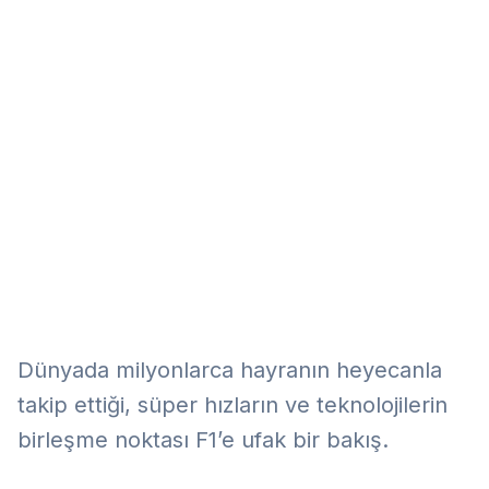
Eğitim
Kitap
Teknoloji
Keşfet
Dünyada milyonlarca hayranın heyecanla
takip ettiği, süper hızların ve teknolojilerin
birleşme noktası F1’e ufak bir bakış.