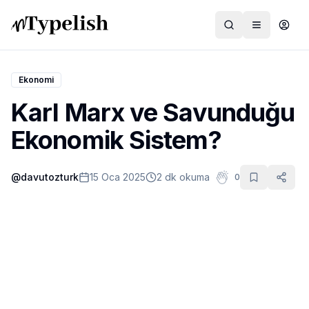
Ekonomi
Karl Marx ve Savunduğu
Dünya
Ekonomik Sistem?
Film ve Dizi
@
davutozturk
15 Oca 2025
2 dk okuma
0
Kültür ve Sanat
Sağlık
Siyaset ve Tarih
Hayvan Hakları
Feminizm