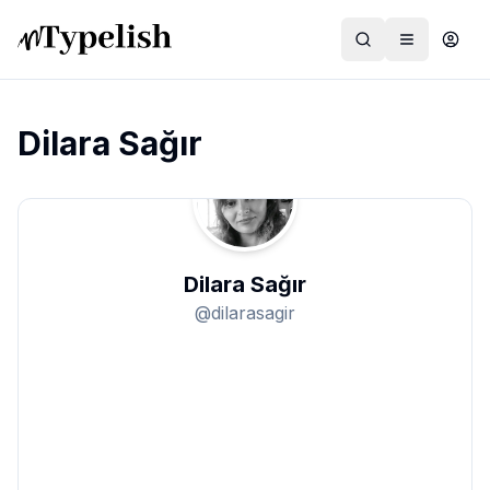
Dilara Sağır
Dünya
Film ve Dizi
Dilara Sağır
Kültür ve Sanat
@
dilarasagir
Sağlık
Siyaset ve Tarih
Hayvan Hakları
Feminizm