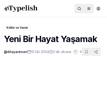
Kültür ve Sanat
Yeni Bir Hayat Yaşamak
Dünya
@
dilayarenari
10 Eki 2024
3 dk okuma
0
Film ve Dizi
Kültür ve Sanat
Sağlık
Siyaset ve Tarih
Hayvan Hakları
Feminizm