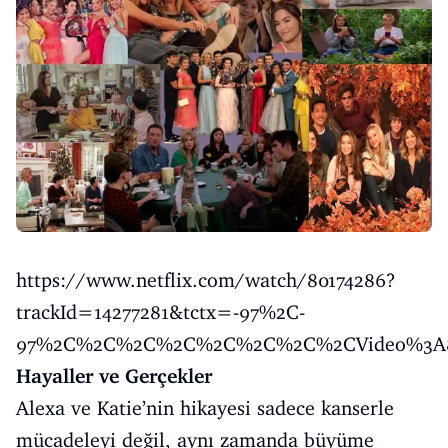
https://www.netflix.com/watch/80174286?
trackId=14277281&tctx=-97%2C-
97%2C%2C%2C%2C%2C%2C%2C%2CVideo%3A8017
Hayaller ve Gerçekler
Alexa ve Katie’nin hikayesi sadece kanserle
mücadeleyi değil, aynı zamanda büyüme