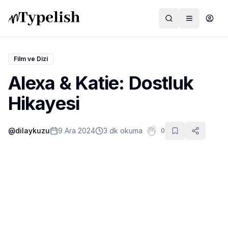
Film ve Dizi
Alexa & Katie: Dostluk
Dünya
Hikayesi
Film ve Dizi
@
dilaykuzu
9 Ara 2024
3 dk okuma
0
Kültür ve Sanat
Sağlık
Siyaset ve Tarih
Hayvan Hakları
Feminizm