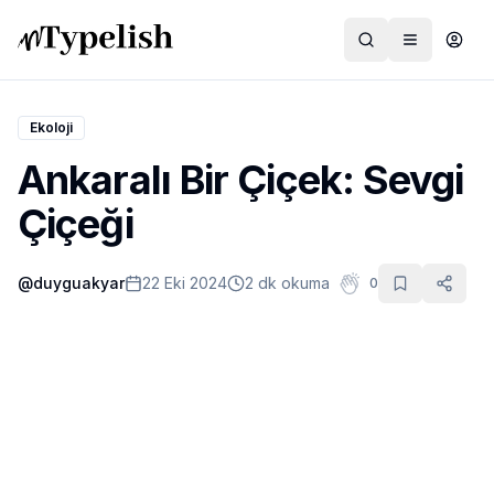
Ekoloji
Ankaralı Bir Çiçek: Sevgi
Dünya
Çiçeği
Film ve Dizi
@
duyguakyar
22 Eki 2024
2 dk okuma
0
Kültür ve Sanat
Sağlık
Siyaset ve Tarih
Hayvan Hakları
Feminizm