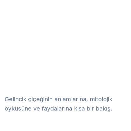
Eğitim
Kitap
Teknoloji
Keşfet
Gelincik çiçeğinin anlamlarına, mitolojik
öyküsüne ve faydalarına kısa bir bakış.