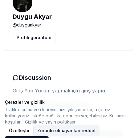
Duygu Akyar
@
duyguakyar
Profili görüntüle
Discussion
Giriş Yap
Yorum yapmak için giriş yapın.
Çerezler ve gizlilik
Henüz yorum yok. İlk yorumu siz yapın.
Trafik ölçümü ve deneyiminizi iyileştirmek için çerez
kullanıyoruz. İsteğe bağlı kategorileri seçebilirsiniz.
Kullanım
koşulları
·
Gizlilik ve yayın politikası
Özelleştir
Zorunlu olmayanları reddet
© 2026 Typelish
Ana Sayfa
Ekip
İletişim
Çerez ayarları