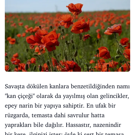
Savaşta dökülen kanlara benzetildiğinden namı
''kan çiçeği'' olarak da yayılmış olan gelincikler,
epey narin bir yapıya sahiptir. En ufak bir
rüzgarda, temasta dahi savrulur hatta
yaprakları bile dağılır. Hassastır, nazenindir
bir kere, ilginizi ister; öyle ki sert bir temasa,