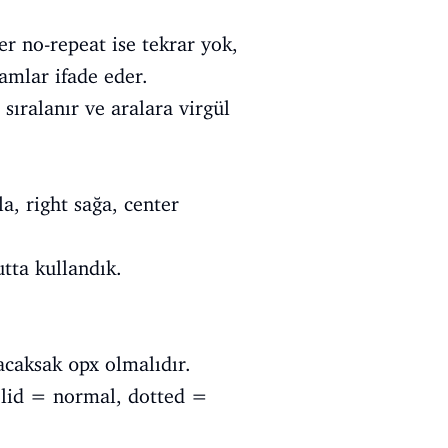
r no-repeat ise tekrar yok,
lamlar ifade eder.
 sıralanır ve aralara virgül
la, right sağa, center
utta kullandık.
acaksak 0px olmalıdır.
olid = normal, dotted =