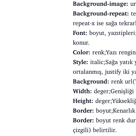
Background-image:
ur
Background-repeat:
te
repeat-x ise sağa tekrarl
Font:
boyut, yazıtipleri;
konur.
Color:
renk;Yazı rengini
Style:
italic;Sağa yatık 
ortalanmış, justify iki y
Background:
renk url('
Width:
deger;Genişliği b
Height:
deger;Yüksekliği
Border:
boyut;Kenarlık 
Border:
boyut renk dur
çizgili) belirtilir.