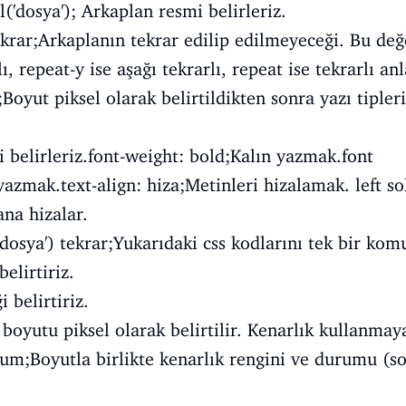
l('dosya'); Arkaplan resmi belirleriz.
krar;Arkaplanın tekrar edilip edilmeyeceği. Bu değe
ı, repeat-y ise aşağı tekrarlı, repeat ise tekrarlı an
Boyut piksel olarak belirtildikten sonra yazı tipleri
 belirleriz.font-weight: bold;Kalın yazmak.font
yazmak.text-align: hiza;Metinleri hizalamak. left so
ana hizalar.
dosya') tekrar;Yukarıdaki css kodlarını tek bir kom
elirtiriz.
 belirtiriz.
boyutu piksel olarak belirtilir. Kenarlık kullanmay
um;Boyutla birlikte kenarlık rengini ve durumu (s