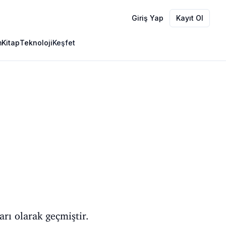
Giriş Yap
Kayıt Ol
m
Kitap
Teknoloji
Keşfet
rı olarak geçmiştir.