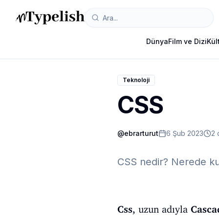
Dünya
Film ve Dizi
Kül
Teknoloji
CSS
@
ebrarturut
6 Şub 2023
2 
CSS nedir? Nerede kul
Css,
uzun adıyla
Cascad