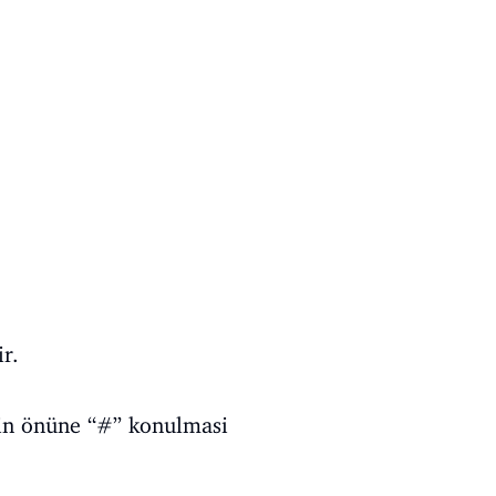
ir.
smin önüne “#” konulmasi