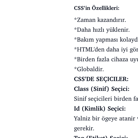
CSS’in Özellikleri:
*Zaman kazandırır.
*Daha hızlı yüklenir.
*Bakım yapması kolaydı
*HTML'den daha iyi gör
*Birden fazla cihaza uy
*Globaldir.
CSS’DE SEÇICILER:
Class (Sinif) Seçici:
Sinif seçicileri birden f
Id (Kimlik) Seçici:
Yalniz bir ögeye atanir 
gerekir.