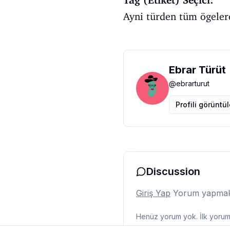
Tag (Etiket) Seçici:
Ayni türden tüm ögelere 
Ebrar Türüt
@
ebrarturut
Profili görüntü
Discussion
Giriş Yap
Yorum yapmak i
Henüz yorum yok. İlk yorumu