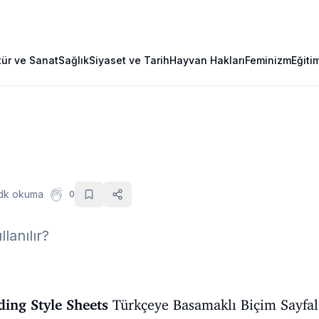
tür ve Sanat
Sağlık
Siyaset ve Tarih
Hayvan Hakları
Feminizm
Eğiti
dk okuma
0
lanılır?
ing Style Sheets
Türkçeye Basamaklı Biçim Sayfala