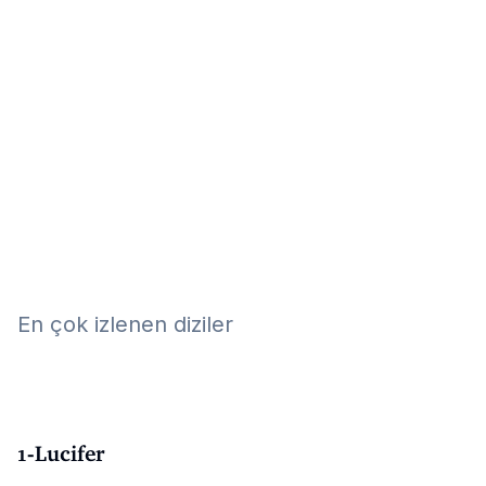
Eğitim
Kitap
Teknoloji
Keşfet
En çok izlenen diziler
1-Lucifer