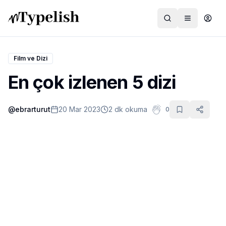
Film ve Dizi
En çok izlenen 5 dizi
Dünya
@
ebrarturut
20 Mar 2023
2 dk okuma
0
Film ve Dizi
Kültür ve Sanat
Sağlık
Siyaset ve Tarih
Hayvan Hakları
Feminizm