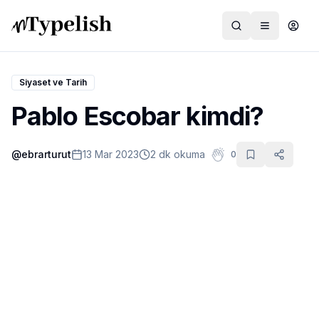
Siyaset ve Tarih
Pablo Escobar kimdi?
Dünya
@
ebrarturut
13 Mar 2023
2 dk okuma
0
Film ve Dizi
Kültür ve Sanat
Sağlık
Siyaset ve Tarih
Hayvan Hakları
Feminizm