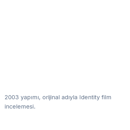
Eğitim
Kitap
Teknoloji
Keşfet
2003 yapımı, orijinal adıyla Identity film
incelemesi.