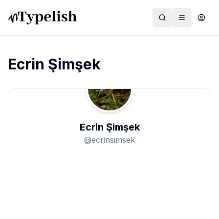
Ecrin Şimşek
Dünya
Film ve Dizi
Ecrin Şimşek
Kültür ve Sanat
@
ecrinsimsek
Sağlık
Siyaset ve Tarih
Hayvan Hakları
Feminizm