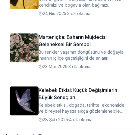
kendimizi ve doğayla olan bağımızı
anlamaktır.
24 Nis 2025
·
3 dk okuma
Marteniçka: Baharın Müjdecisi
Geleneksel Bir Sembol
Bu renkler yaşamın döngüsünü ve doğayla
insanın iç içe geçmişliğini de anlatır.
23 Mar 2025
·
3 dk okuma
Kelebek Etkisi: Küçük Değişimlerin
Büyük Sonuçları
Kelebek etkisi, doğada, tarihte, ekonomide
ve bireysel hayatta sıkça gözlemlenebilen
bir olgudur.
28 Şub 2025
·
4 dk okuma