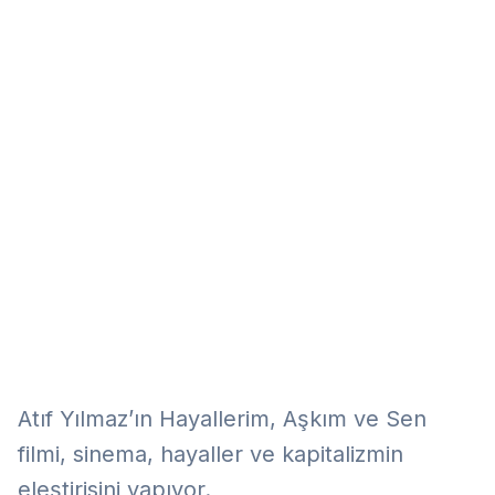
Eğitim
Kitap
Teknoloji
Keşfet
Atıf Yılmaz’ın Hayallerim, Aşkım ve Sen
filmi, sinema, hayaller ve kapitalizmin
eleştirisini yapıyor.