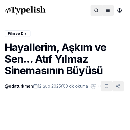
Film ve Dizi
Hayallerim, Aşkım ve
Dünya
Sen... Atıf Yılmaz
Film ve Dizi
Sinemasının Büyüsü
Kültür ve Sanat
@
edaturkmen
12 Şub 2025
3 dk okuma
0
Sağlık
Siyaset ve Tarih
Hayvan Hakları
Feminizm