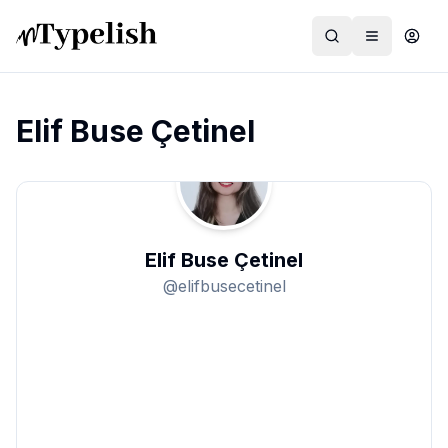
Elif Buse Çetinel
Dünya
Film ve Dizi
Elif Buse Çetinel
Kültür ve Sanat
@
elifbusecetinel
Sağlık
Siyaset ve Tarih
Hayvan Hakları
Feminizm