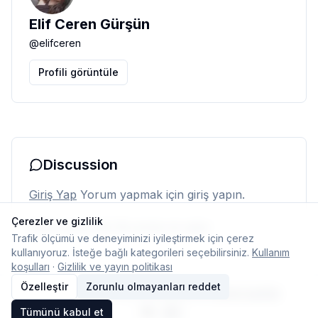
Elif Ceren Gürşün
@
elifceren
Profili görüntüle
Discussion
Giriş Yap
Yorum yapmak için giriş yapın.
Çerezler ve gizlilik
Henüz yorum yok. İlk yorumu siz yapın.
Trafik ölçümü ve deneyiminizi iyileştirmek için çerez
kullanıyoruz. İsteğe bağlı kategorileri seçebilirsiniz.
Kullanım
koşulları
·
Gizlilik ve yayın politikası
Özelleştir
Zorunlu olmayanları reddet
© 2026 Typelish
Ana Sayfa
Ekip
İletişim
Çerez ayarları
Tümünü kabul et
TR
EN