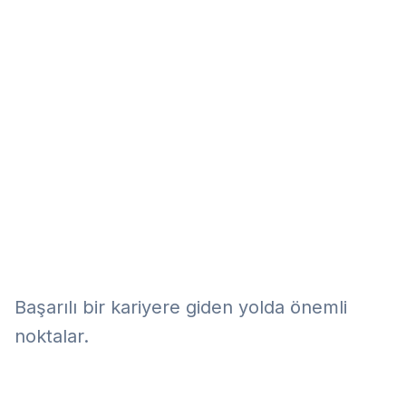
Eğitim
Kitap
Teknoloji
Keşfet
Başarılı bir kariyere giden yolda önemli
noktalar.