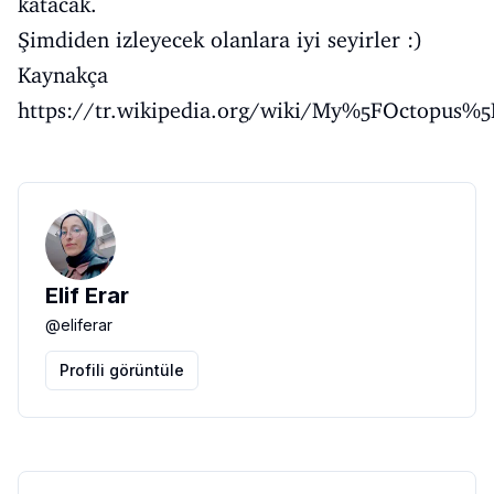
katacak.
Şimdiden izleyecek olanlara iyi seyirler :)
Kaynakça
https://tr.wikipedia.org/wiki/My%5FOctopus%5
Elif Erar
@
eliferar
Profili görüntüle