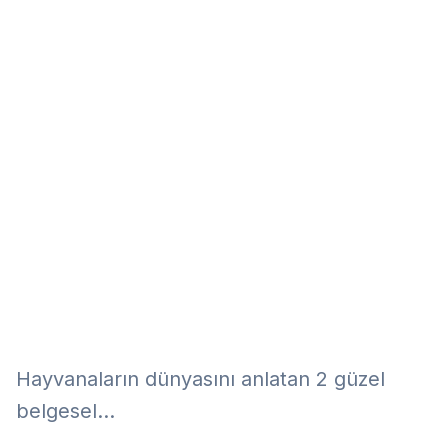
Eğitim
Kitap
Teknoloji
Keşfet
Hayvanaların dünyasını anlatan 2 güzel
belgesel...