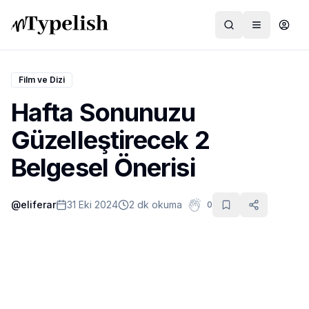
Film ve Dizi
Hafta Sonunuzu
Dünya
Güzelleştirecek 2
Film ve Dizi
Belgesel Önerisi
Kültür ve Sanat
@
eliferar
31 Eki 2024
2 dk okuma
0
Sağlık
Siyaset ve Tarih
Hayvan Hakları
Feminizm