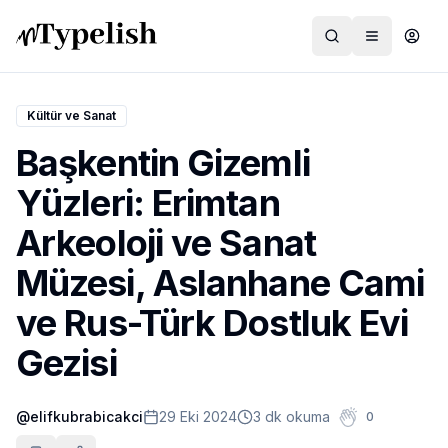
Kültür ve Sanat
Başkentin Gizemli
Dünya
Yüzleri: Erimtan
Film ve Dizi
Arkeoloji ve Sanat
Kültür ve Sanat
Müzesi, Aslanhane Cami
Sağlık
ve Rus-Türk Dostluk Evi
Siyaset ve Tarih
Gezisi
Hayvan Hakları
@
elifkubrabicakci
29 Eki 2024
3 dk okuma
0
Feminizm