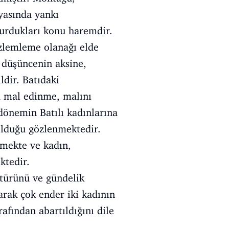
nyasında yankı
durdukları konu haremdir.
özlemleme olanağı elde
n düşüncenin aksine,
ldir. Batıdaki
a mal edinme, malını
dönemin Batılı kadınlarına
olduğu gözlenmektedir.
lmekte ve kadın,
ktedir.
ltürünü ve gündelik
larak çok ender iki kadının
rafından abartıldığını dile