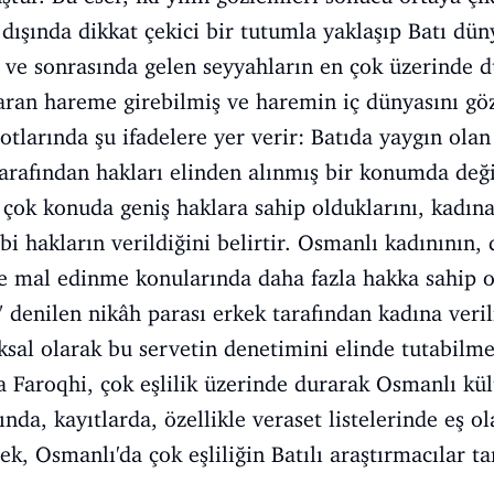
 dışında dikkat çekici bir tutumla yaklaşıp Batı dü
 ve sonrasında gelen seyyahların en çok üzerinde 
zaran hareme girebilmiş ve haremin iç dünyasını g
otlarında şu ifadelere yer verir: Batıda yaygın ola
arafından hakları elinden alınmış bir konumda deği
 çok konuda geniş haklara sahip olduklarını, kadın
 hakların verildiğini belirtir. Osmanlı kadınının, 
ve mal edinme konularında daha fazla hakka sahip 
denilen nikâh parası erkek tarafından kadına veri
sal olarak bu servetin denetimini elinde tutabilme
a Faroqhi, çok eşlilik üzerinde durarak Osmanlı kü
ında, kayıtlarda, özellikle veraset listelerinde eş o
rek, Osmanlı'da çok eşliliğin Batılı araştırmacılar ta