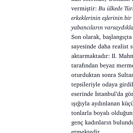
vermiştir:
Bu ülkede Türk
erkeklerinin eşlerinin bi
yabancıların varsaydıklar
Son olarak, başlangıçta
sayesinde daha realist 
aktarmaktadır: II. Mahm
tarafından beyaz mermer
oturduktan sonra Sultan
tepsileriyle odaya gird
eserinde İstanbul’da gö
ışığıyla aydınlanan küç
tonlarla boyalı olduğunu
genç kadınların bulund
etmektedir.