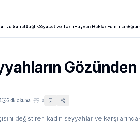
tür ve Sanat
Sağlık
Siyaset ve Tarih
Hayvan Hakları
Feminizm
Eğiti
yyahların Gözünden
4
5 dk okuma
0
ısını değiştiren kadın seyyahlar ve karşılarındak