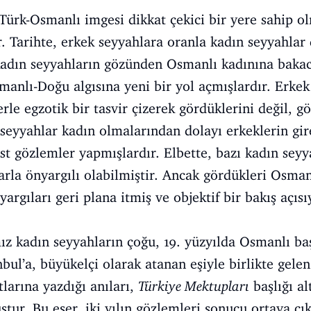
 Türk-Osmanlı imgesi dikkat çekici bir yere sahip o
r. Tarihte, erkek seyyahlara oranla kadın seyyahla
kadın seyyahların gözünden Osmanlı kadınına bakac
manlı-Doğu algısına yeni bir yol açmışlardır. Erkek
lerle egzotik bir tasvir çizerek gördüklerini değil, g
n seyyahlar kadın olmalarından dolayı erkeklerin g
ist gözlemler yapmışlardır. Elbette, bazı kadın sey
arla önyargılı olabilmiştir. Ancak gördükleri Osma
yargıları geri plana itmiş ve objektif bir bakış açıs
ız kadın seyyahların çoğu, 19. yüzyılda Osmanlı baş
anbul’a, büyükelçi olarak atanan eşiyle birlikte gel
larına yazdığı anıları,
Türkiye Mektupları
başlığı al
ur. Bu eser, iki yılın gözlemleri sonucu ortaya çı