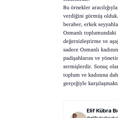
Bu örnekler aracılığıyl
verdiğini görmüş olduk.
beraber, erkek seyyahlar
Osmanlı toplumundaki f
değersizleştirme ve aşa
sadece Osmanlı kadınını
padişahlarını ve yöneti
sermişlerdir. Sonuç ola
toplum ve kadınına daha
gerçeğiyle karşılaşmakt
Elif Kübra B
@
elifkubrabicakci