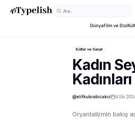
Dünya
Film ve Dizi
Kül
Kültür ve Sanat
Kadın Se
Kadınları
@
elifkubrabicakci
4 Eki 202
Oryantalizmin bakış aç