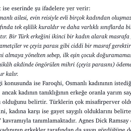
ise eserinde şu ifadelere yer verir:
anlı ailesi, evin reisiyle evli birçok kadından oluşmaz
ında tek eşlilik kuraldır ve daha varlıklı sınıflarda bi
ır. Bir Türk erkeğini ikinci bir kadın alarak masrafa 
hizmetçiler ve çeyiz parası gibi ciddi bir masraf gerekt
i almaya yönelten sebep, ilk eşin çocuk doğuramamasıd
nikâh akdinde öngörülen mihri (çeyiz parasını) ödeme
r kalır.
i konusunda ise Faroqhi, Osmanlı kadınının istedi
, ancak kadının tanıklığının erkeğe oranla yarım sa
olduğunu belirtir. Türklerin çok misafirperver old
, kadına karşı ise gayet saygılı olduklarını belirt
us” kavramıyla tanımlamaktadır. Agnes Dick Ramsay
kadınının erkekler tarafından da saygı gördüğüne d