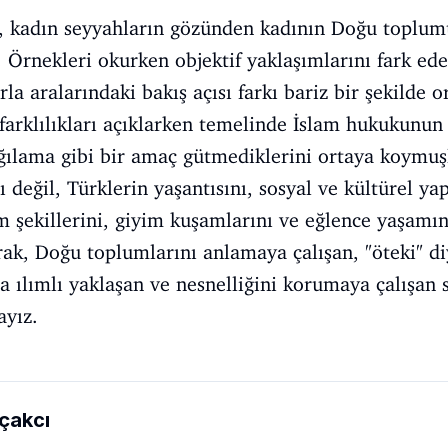
a, kadın seyyahların gözünden kadının Doğu toplum
 Örnekleri okurken objektif yaklaşımlarını fark ed
la aralarındaki bakış açısı farkı bariz bir şekilde o
arklılıkları açıklarken temelinde İslam hukukunu
ğılama gibi bir amaç gütmediklerini ortaya koymuşl
 değil, Türklerin yaşantısını, sosyal ve kültürel ya
m şekillerini, giyim kuşamlarını ve eğlence yaşamı
rak, Doğu toplumlarını anlamaya çalışan, "öteki" di
 ılımlı yaklaşan ve nesnelliğini korumaya çalışan
ayız.
ıçakcı