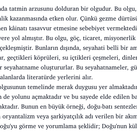
ında tatmin arzusunu dolduran bir olgudur. Bu olgu
mlik kazanmasında etken olur. Çünkü gezme dürtüsü
en kâinatı tasavvur etmesine sebebiyet vermektedi
yere yol almıştır. Bu olgu, göç, ticaret, misyonerlik
çekleşmiştir. Bunların dışında, seyahati belli bir 
, geçtikleri köprüleri, su içtikleri çeşmeleri, dinle
bir seyahatname oluştururlar. Bu seyahatnameler, gü
alanlarda literatürde yerlerini alır.
 olgusunun temelinde merak duygusu yer almaktadı
rin de yolunu açmaktadır ve bu sayede elde edilen ba
ktadır. Bunun en büyük örneği, doğu-batı sentezle
 oryantalizm veya şarkiyatçılık adı verilen bir akım
Doğu'yu görme ve yorumlama şeklidir; Doğu'nun kül