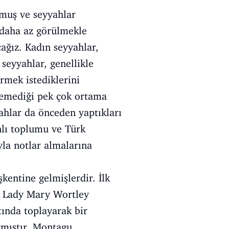
lmuş ve seyyahlar
r daha az görülmekle
ağız. Kadın seyyahlar,
 seyyahlar, genellikle
örmek istediklerini
iremediği pek çok ortama
yahlar da önceden yaptıkları
nlı toplumu ve Türk
ıyla notlar almalarına
kentine gelmişlerdir. İlk
en Lady Mary Wortley
tında toplayarak bir
kmıştır. Montagu,