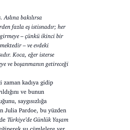
. Aslına bakılırsa
rden fazla eş istisnadır; her
girmeye – çünkü ikinci bir
irmektedir – ve evdeki
ır. Koca, eğer isterse
ye ve boşanmanın getireceği
ği zaman kadıya gidip
yıldığını ve bunun
uğunu, saygısızlığa
en Julia Pardoe, bu yüzden
 de
Türkiye’de Günlük Yaşam
eğinerek şu cümlelere yer