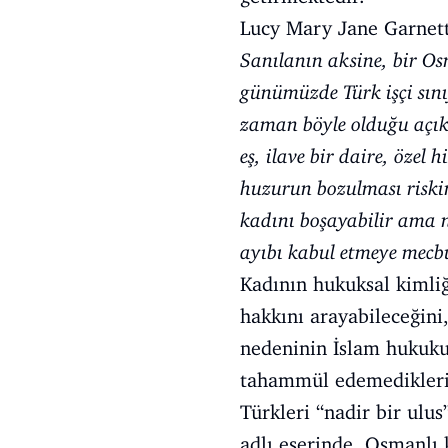
Lucy Mary Jane Garnett 
Sanılanın aksine, bir Osm
günümüzde Türk işçi sınıf
zaman böyle olduğu açıkt
eş, ilave bir daire, özel 
huzurun bozulması riskin
kadını boşayabilir ama 
ayıbı kabul etmeye mecbu
Kadının hukuksal kimliğ
hakkını arayabileceğini
nedeninin İslam hukuku 
tahammül edemediklerini
Türkleri “nadir bir ul
adlı eserinde, Osmanlı 