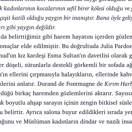
 kadınlarının kocalarının sefil birer kölesi olduğu ve
r çeşit katili olduğu yaygın bir inanıştır. Bana öyle ge
ı gibi yaygın değildir.
 da belirttiğimiz gibi harem hayatını içerden gözl
sonuçlar elde edilmiştir. Bu doğrultuda Julia Pardoe
ud’un kız kardeşi Esma Sultan’ın davetlisi olarak g
 döşeli, sütunlarla destekli görkemli bir sofada ağ
’ın ellerini çırpmasıyla halayıkların, ellerinde ka
iklerini anlatır. Durand de Fontmagne de
Kırım Harb
rdüğü birkaç haremden gözlemlerini aktarır. Sayıs
ük boyutlu ahşap sarayın içinin zengin bitkisel süs
 belirtir. Ayrıca salona buyur edildikleri sırada y
uğunu ve Müslüman kadınların dindar ve nazik insa