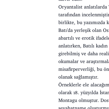
Oryantalist anlatılarda
tarafından incelenmişti
birlikte, bu yazımızda 
Batı'da yerleşik olan Os
abartılı ve erotik ifade
anlatırken, Batılı kadı
girebilmiş ve daha real
okumalar ve araştırmal
misafirperverliği, bu ön
olanak sağlamıştır.
Örneklerle ele alacağım
olarak 18. yüzyılda İst
Montagu olmuştur. Dost
seyahatname oluşturmuşt