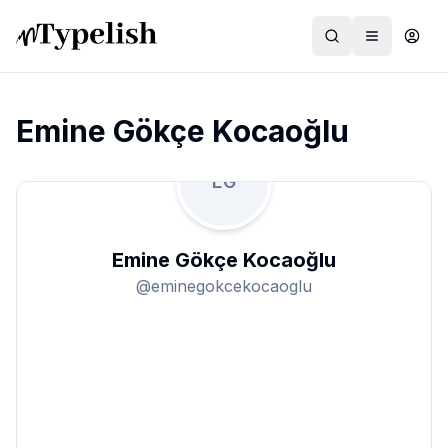
Emine Gökçe Kocaoğlu
EG
Dünya
Film ve Dizi
Emine Gökçe Kocaoğlu
Kültür ve Sanat
@
eminegokcekocaoglu
Sağlık
Siyaset ve Tarih
Hayvan Hakları
Feminizm