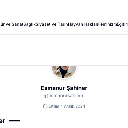
tür ve Sanat
Sağlık
Siyaset ve Tarih
Hayvan Hakları
Feminizm
Eğiti
Esmanur Şahiner
@
esmanursahiner
Katılım
4 Aralık 2024
er