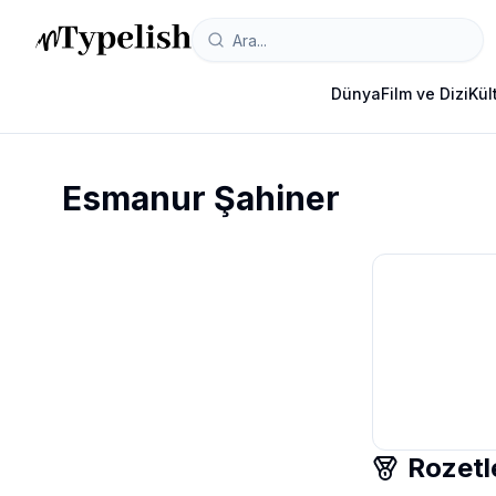
Dünya
Film ve Dizi
Kül
Esmanur Şahiner
Rozetl