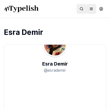
Esra Demir
Dünya
Film ve Dizi
Esra Demir
Kültür ve Sanat
@
esrademir
Sağlık
Siyaset ve Tarih
Hayvan Hakları
Feminizm