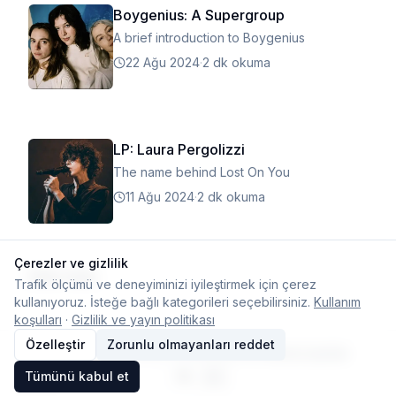
Boygenius: A Supergroup
A brief introduction to Boygenius
22 Ağu 2024
·
2 dk okuma
LP: Laura Pergolizzi
The name behind Lost On You
11 Ağu 2024
·
2 dk okuma
Çerezler ve gizlilik
Daha fazla
Trafik ölçümü ve deneyiminizi iyileştirmek için çerez
kullanıyoruz. İsteğe bağlı kategorileri seçebilirsiniz.
Kullanım
koşulları
·
Gizlilik ve yayın politikası
Özelleştir
Zorunlu olmayanları reddet
© 2026 Typelish
Ana Sayfa
Ekip
İletişim
Çerez ayarları
Tümünü kabul et
TR
EN
Dil