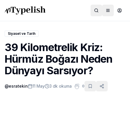
Siyaset ve Tarih
39 Kilometrelik Kriz:
Dünya
Hürmüz Boğazı Neden
Film ve Dizi
Dünyayı Sarsıyor?
Kültür ve Sanat
@
esratekin
11 May
3 dk okuma
0
Sağlık
Siyaset ve Tarih
Hayvan Hakları
Feminizm