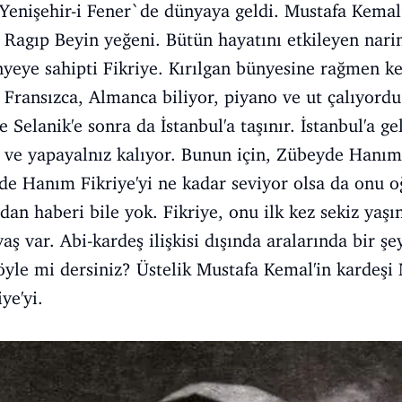
Yenişehir-i Fener`de dünyaya geldi. Mustafa Kemal
n Ragıp Beyin yeğeni. Bütün hayatını etkileyen narin
yeye sahipti Fikriye. Kırılgan bünyesine rağmen ke
ransızca, Almanca biliyor, piyano ve ut çalıyordu.
e Selanik'e sonra da İstanbul'a taşınır. İstanbul'a ge
r ve yapayalnız kalıyor. Bunun için, Zübeyde Hanım
yde Hanım Fikriye'yi ne kadar seviyor olsa da onu 
dan haberi bile yok. Fikriye, onu ilk kez sekiz yaşı
yaş var. Abi-kardeş ilişkisi dışında aralarında bir 
n öyle mi dersiniz? Üstelik Mustafa Kemal'in kardeşi
ye'yi.