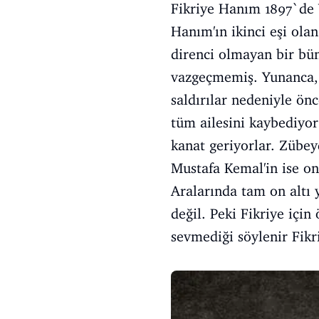
Fikriye Hanım 1897`de 
Hanım'ın ikinci eşi ola
direnci olmayan bir bün
vazgeçmemiş. Yunanca, F
saldırılar nedeniyle önc
tüm ailesini kaybediyo
kanat geriyorlar. Zübe
Mustafa Kemal'in ise on
Aralarında tam on altı 
değil. Peki Fikriye içi
sevmediği söylenir Fikri