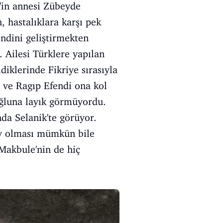
'in annesi Zübeyde
, hastalıklara karşı pek
ndini geliştirmekten
 Ailesi Türklere yapılan
ldiklerinde Fikriye sırasıyla
 ve Ragıp Efendi ona kol
oğluna layık görmüyordu.
nda Selanik'te görüyor.
şey olması mümkün bile
 Makbule'nin de hiç