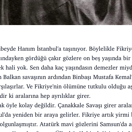
beyde Hanım İstanbul'a taşınıyor. Böylelikle Fikri
şındayken gördüğü çakır gözlere on beş yaşında bi
k hali yok. Sen daha kaç yaşındasın demezler miy
n Balkan savaşının ardından Binbaşı Mustafa Kemal'
şılaşırlar. Ve Fikriye'nin ölümüne tutkulu olduğu aş
dir ki aralarına hep ayrılıklar girer.
ak öyle kolay değildir. Çanakkale Savaşı girer aral
ul'da yeniden bir araya gelirler. Fikriye artık yirmi
 olgunlaşmıştır. Atatürk mavi gözlerini Samsun'da 