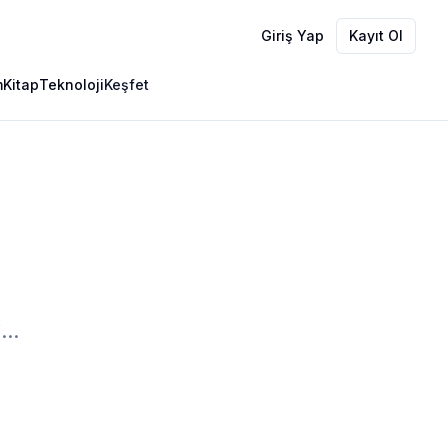
Giriş Yap
Kayıt Ol
m
Kitap
Teknoloji
Keşfet
..