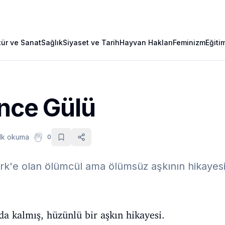
tür ve Sanat
Sağlık
Siyaset ve Tarih
Hayvan Hakları
Feminizm
Eğiti
İnce Gülü
dk okuma
0
ürk'e olan ölümcül ama ölümsüz aşkının hikayesi.
da kalmış, hüzünlü bir aşkın hikayesi.