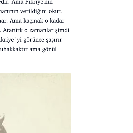
dir. Ama Fikriye'nin
anının verildiğini okur.
umar. Ama kaçmak o kadar
r. Atatürk o zamanlar şimdi
kriye`yi görünce şaşırır
 muhakkaktır ama gönül