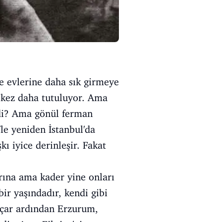
ye evlerine daha sık girmeye
r kez daha tutuluyor. Ama
di? Ama gönül ferman
le yeniden İstanbul'da
kı iyice derinleşir. Fakat
arına ama kader yine onları
 bir yaşındadır, kendi gibi
açar ardından Erzurum,