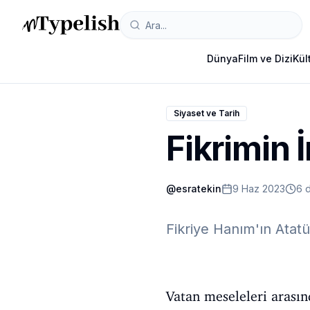
Dünya
Film ve Dizi
Kül
Siyaset ve Tarih
Fikrimin 
@
esratekin
9 Haz 2023
6 
Fikriye Hanım'ın Atat
Vatan meseleleri arasın