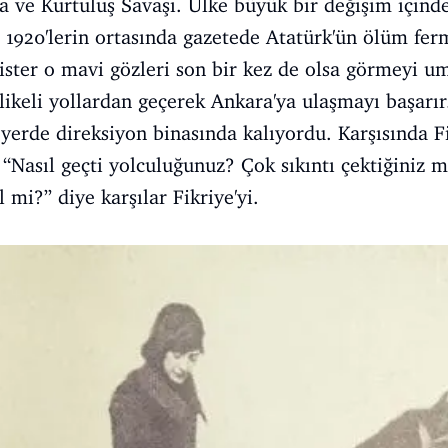
a ve Kurtuluş Savaşı. Ülke büyük bir değişim içinde
 1920'lerin ortasında gazetede Atatürk'ün ölüm ferm
ister o mavi gözleri son bir kez de olsa görmeyi 
ehlikeli yollardan geçerek Ankara'ya ulaşmayı başarı
yerde direksiyon binasında kalıyordu. Karşısında Fi
“Nasıl geçti yolculuğunuz? Çok sıkıntı çektiğiniz
mi?” diye karşılar Fikriye'yi.