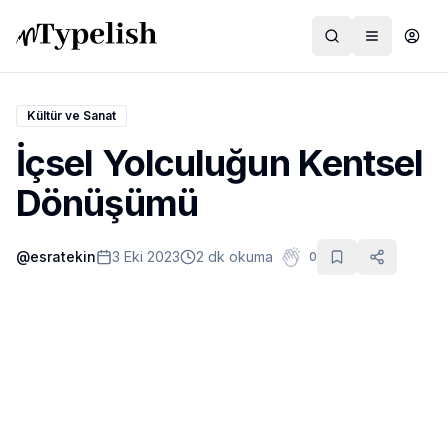
Kültür ve Sanat
İçsel Yolculuğun Kentsel
Dünya
Dönüşümü
Film ve Dizi
@
esratekin
3 Eki 2023
2 dk okuma
0
Kültür ve Sanat
Sağlık
Siyaset ve Tarih
Hayvan Hakları
Feminizm