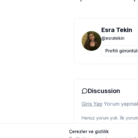
Esra Tekin
@
esratekin
Profili görüntü
Discussion
Giriş Yap
Yorum yapmak i
Henüz yorum yok. İlk yorumu
Çerezler ve gizlilik