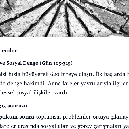
nemler
 ve Sosyal Denge (Gün 105-315)
i hızla büyüyerek 620 bireye ulaştı. İlk başlarda h
ide denge hakimdi. Anne fareler yavrularıyla ilgilen
evsel sosyal ilişkiler vardı.
15 sonrası)
ştıktan sonra
toplumsal problemler ortaya çıkmaya
fareler arasında sosyal alan ve görev çatışmaları 