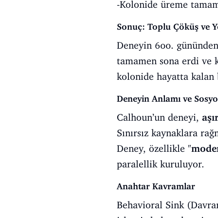
-Kolonide üreme tamame
Sonuç: Toplu Çöküş ve Y
Deneyin 600. gününden 
tamamen sona erdi ve ka
kolonide hayatta kalan 
Deneyin Anlamı ve Sosyol
Calhoun’un deneyi,
aşı
Sınırsız kaynaklara rağ
Deney, özellikle "
moder
paralellik kuruluyor.
Anahtar Kavramlar
Behavioral Sink (Davran