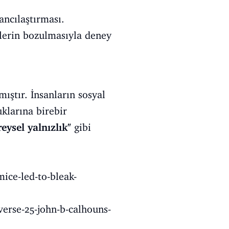
ancılaştırması.
lerin bozulmasıyla deney
ıştır. İnsanların sosyal
klarına birebir
eysel yalnızlık"
gibi
ce-led-to-bleak-
erse-25-john-b-calhouns-