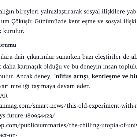
lığın bireyleri yalnızlaştırarak sosyal ilişkilere yab
lum Çöküşü: Günümüzde kentleşme ve sosyal ilişki
k kurulur.
Yorumu
ara dair çıkarımlar sunarken bazı eleştiriler de alm
k daha karmaşık olduğu ve bu deneyin insan toplulu
nulur. Ancak deney,
"nüfus artışı, kentleşme ve bir
arı niteliği taşımaya devam eder.
LAR
anmag.com/smart-news/this-old-experiment-with-mi
tys-future-180954423/
p.com/publicsummaries/the-chilling-utopia-of-univ
act-on-