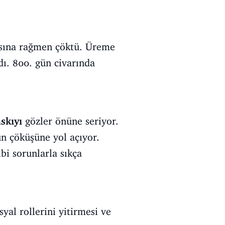
asına rağmen çöktü. Üreme
dı. 800. gün civarında
askıyı
gözler önüne seriyor.
un çöküşüne yol açıyor.
bi sorunlarla sıkça
yal rollerini yitirmesi ve