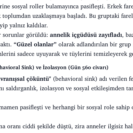
rine sosyal roller bulamayınca pasifleşti. Erkek far
k toplumdan uzaklaşmaya başladı. Bu gruptaki fareler
ip yalnız kaldılar.
r sorunlar görüldü:
annelik içgüdüsü zayıfladı
, ba
raktı.
“Güzel olanlar”
olarak adlandırılan bir grup 
erini sadece uyuyarak ve tüylerini temizleyerek ge
havioral Sink) ve İzolasyon (Gün 560 civarı)
vranışsal çöküntü"
(behavioral sink) adı verilen 
mı saldırganlık, izolasyon ve sosyal etkileşimden 
amamen pasifleşti ve herhangi bir sosyal role sahi
a oranı ciddi şekilde düştü, zira anneler ilgisiz hal