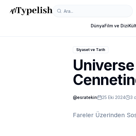
Dünya
Film ve Dizi
Kül
Siyaset ve Tarih
Universe 
Cennetin
@
esratekin
25 Eki 2024
3 
Fareler Üzerinden Sosy