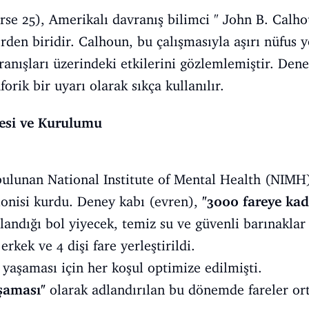
se 25), Amerikalı davranış bilimci " John B. Calho
erden biridir. Calhoun, bu çalışmasıyla aşırı nüfus
vranışları üzerindeki etkilerini gözlemlemiştir. De
orik bir uyarı olarak sıkça kullanılır.
esi ve Kurulumu
ulunan National Institute of Mental Health (NIMH) 
lonisi kurdu. Deney kabı (evren),
"3000 fareye kad
ılandığı bol yiyecek, temiz su ve güvenli barınakla
rkek ve 4 dişi fare yerleştirildi.
 yaşaması için her koşul optimize edilmişti.
şaması"
olarak adlandırılan bu dönemde fareler or