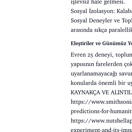
işlevsiz hale gelmesi.
Sosyal İzolasyon: Kalaba
Sosyal Deneyler ve Top
arasında sıkça paralelli
Eleştiriler ve Günümüz 
Evren 25 deneyi, topluml
yapısının farelerden ço
uyarlanamayacağı savu
konularda önemli bir uy
KAYNAKÇA VE ALINTI
https://www.smithsoni
predictions-for-humani
https://www.nutshellap
experiment-and-its-imp