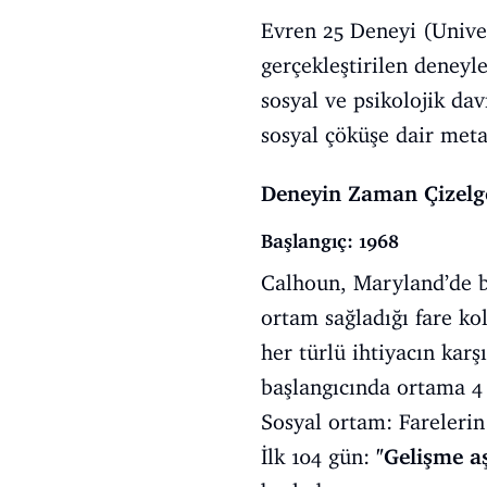
Evren 25 Deneyi (Univer
gerçekleştirilen deneyl
sosyal ve psikolojik da
sosyal çöküşe dair metaf
Deneyin Zaman Çizelg
Başlangıç: 1968
Calhoun, Maryland’de b
ortam sağladığı fare ko
her türlü ihtiyacın karş
başlangıcında ortama 4 e
Sosyal ortam: Farelerin
İlk 104 gün:
"Gelişme a