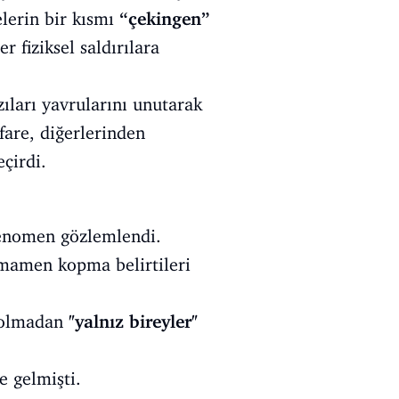
elerin bir kısmı
“çekingen”
 fiziksel saldırılara
zıları yavrularını unutarak
fare, diğerlerinden
çirdi.
fenomen gözlemlendi.
tamamen kopma belirtileri
p olmadan
"yalnız bireyler"
e gelmişti.