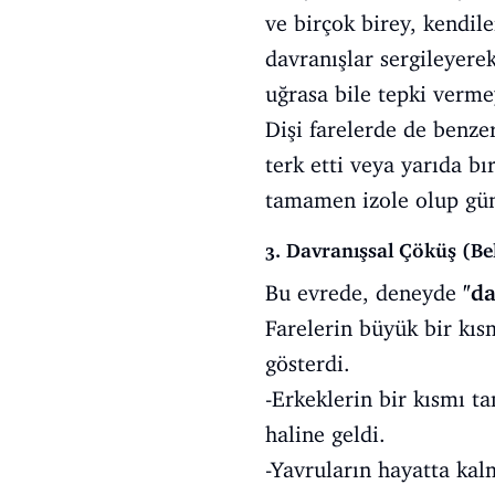
ve birçok birey, kendile
davranışlar sergileyere
uğrasa bile tepki vermey
Dişi farelerde de benze
terk etti veya yarıda bı
tamamen izole olup günl
3. Davranışsal Çöküş (Be
Bu evrede, deneyde
"da
Farelerin büyük bir kıs
gösterdi.
-Erkeklerin bir kısmı t
haline geldi.
-Yavruların hayatta kalm