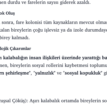
n durdu ve farelerin sayısı giderek azaldı.
ok Oluş
sonra, fare kolonisi tüm kaynakların mevcut olm
lan bireylerin çoğu işlevsiz ya da izole durumday
birey kalmadı.
ojik Çıkarımlar
rı kalabalığın insan ilişkileri üzerinde yarattığı b
men, bireylerin sosyal rollerini kaybetmesi toplum
n şehirleşme"
, "
yalnızlık"
ve "
sosyal kopukluk"
gi
ışsal Çöküş): Aşırı kalabalık ortamda bireylerin sos