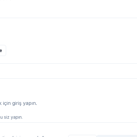
le
çin giriş yapın.
 siz yapın.