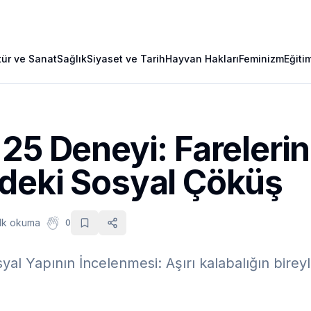
tür ve Sanat
Sağlık
Siyaset ve Tarih
Hayvan Hakları
Feminizm
Eğiti
25 Deneyi: Farelerin
deki Sosyal Çöküş
dk okuma
0
al Yapının İncelenmesi: Aşırı kalabalığın bireyle