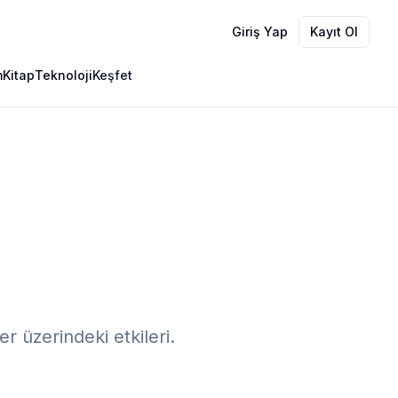
Giriş Yap
Kayıt Ol
m
Kitap
Teknoloji
Keşfet
r üzerindeki etkileri.